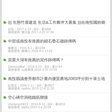
((( 生態竹屋建造 生活&工作夥伴大募集 )))在南投國姓鄉
好笑
|
2017-2-19
|
回4
|
看3496
最後發表: 樂活族 2017-2-21 07:00
中部或南投有推薦的砌石疊石牆師傅嗎
陳勝元
|
2016-9-2
|
看3189
最後發表: 陳勝元 2016-9-2 13:29
苗栗大湖有推薦的泥作師傅嗎？
Greencoffee
|
2016-4-25
|
回4
|
看3744
最後發表: 山林雅境 2016-4-25 20:59
南投縣議會旁都市計畫內優質農地2083坪分割十筆土地
紀智文
|
2008-7-11
|
回4
|
看4907
最後發表: iaall4u 2015-12-8 11:28
空心磚空洞植鐵筋聯接
chenyoyo0813
|
2014-9-11
|
回4
|
看4653
最後發表: alpha 2015-5-6 20:09