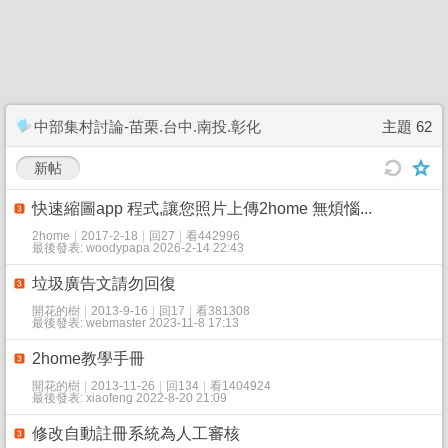
中部集村討論-苗栗.台中.南投.彰化
主題 62
新帖
快速縮圖app 程式,讓您照片上傳2home 無煩惱...
2home
|
2017-2-18
|
回27
|
看442996
最後發表: woodypapa 2026-2-14 22:43
垃圾廣告文請勿回復
開花的樹
|
2013-9-16
|
回17
|
看381308
最後發表: webmaster 2023-11-8 17:13
2home教學手冊
開花的樹
|
2013-11-26
|
回134
|
看1404924
最後發表: xiaofeng 2022-8-20 21:09
修改自動註冊系統為人工審核