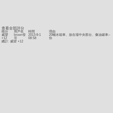
查看全部評分
積分
用戶名
時間
理由
威望
brown發
2013-9-1
20噸水箱車、放在場中央那台、像油罐車--
+12
哥
08:58
你
總計: 威望 +12