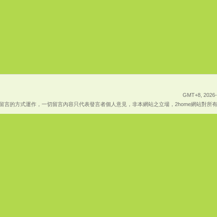
GMT+8, 2026-
上傳留言的方式運作，一切留言內容只代表發言者個人意見，非本網站之立場，2home網站對所