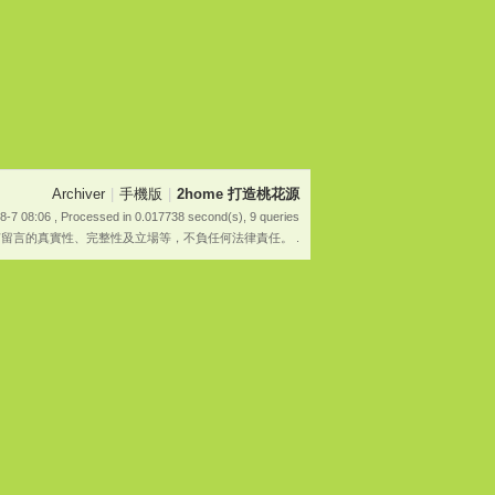
Archiver
|
手機版
|
2home 打造桃花源
8-7 08:06
, Processed in 0.017738 second(s), 9 queries
有留言的真實性、完整性及立場等，不負任何法律責任。 .