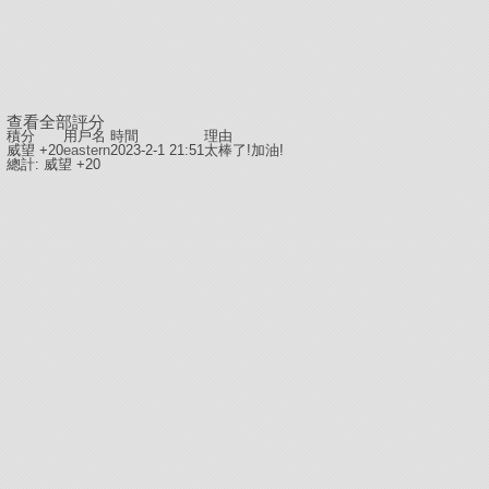
查看全部評分
積分
用戶名
時間
理由
威望 +20
eastern
2023-2-1 21:51
太棒了!加油!
總計: 威望 +20