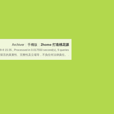
Archiver
|
手機版
|
2home 打造桃花源
8-8 15:35
, Processed in 0.017550 second(s), 9 queries
有留言的真實性、完整性及立場等，不負任何法律責任。 .