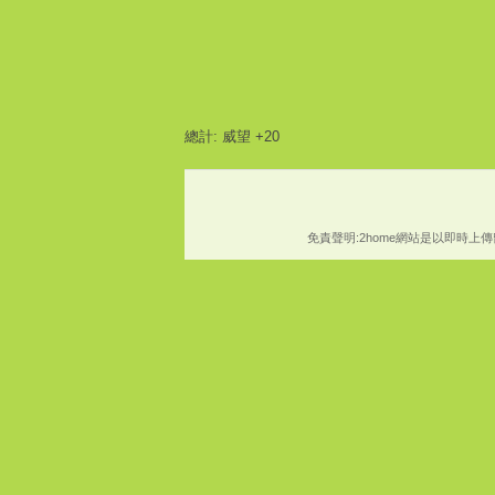
o
總計: 威望 +20
免責聲明:2home網站是以即時
m
e