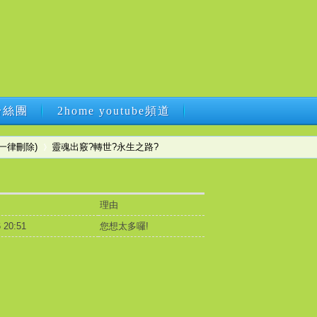
B粉絲團
2home youtube頻道
B粉絲團
2home youtube頻道
一律刪除)
靈魂出竅?轉世?永生之路?
理由
›
 20:51
您想太多囉!