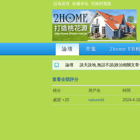
設為首頁
收藏本站
切換到寬版
論壇
市集
2home F
論壇
市集
2home F
論壇
談天說地,無話不談(政治相關文章
查看全部評分
積分
用戶名
時間
2h
›
›
威望 +20
nature4d
2024-4-16