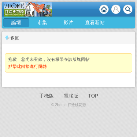
論壇
市集
影片
查看新帖
返回
抱歉，您尚未登錄，沒有權限在該版塊回帖
點擊此鏈接進行跳轉
手機版
電腦版
TOP
© 2home 打造桃花源