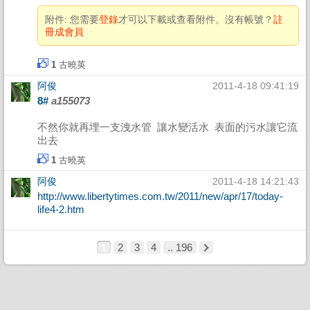
附件:
您需要
登錄
才可以下載或查看附件。沒有帳號？
註
冊成會員
1
古曉英
阿俊
2011-4-18 09:41:19
8#
a155073
不然你就再埋一支洩水管 讓水變活水 表面的污水讓它流
出去
1
古曉英
阿俊
2011-4-18 14:21:43
http://www.libertytimes.com.tw/2011/new/apr/17/today-
life4-2.htm
1
2
3
4
.. 196