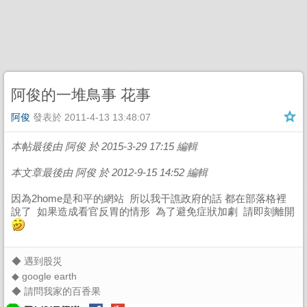
阿俊的一堆鳥事 花事
阿俊
發表於
2011-4-13 13:48:07
本帖最後由 阿俊 於 2015-3-29 17:15 編輯
本文章最後由 阿俊 於 2012-9-15 14:52 編輯
因為2home是和平的網站 所以我干譙政府的話 都在部落格裡
說了 如果造成看官反胃的情形 為了避免症狀加劇 請即刻離開
◆
遇到股災
◆
google earth
◆
請問我家的百香果