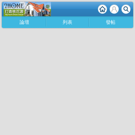
論壇
列表
發帖