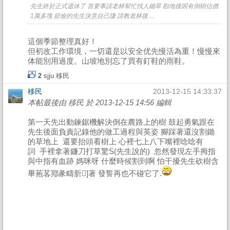
先生終於正式退休了 首要事請老林幫忙找人鋤草 勘地後因有倒樹估價
1萬多塊 節儉的先生決意自己賺 請教老林後 ...
這個季節整理真好！
但初改工作環境，一切還是以安全优先慢活為重！慢慢來
体能別用過度。山坡地別忘了買有釘鞋的雨鞋。
2
sjju
移民
移民
2013-12-15 14:33:37
本帖最後由 移民 於 2013-12-15 14:56 編輯
第一天先出動鍊鋸機解決倒在農路上的樹 鼓起勇氣跟在
先生後面負責記錄他的做工過程與英姿 腳踩著還沒割鋤
的草地上 還要抬頭看樹上 心裡七上八下嘴裡唸唸有
詞 手裡拿著鐮刀打草驚S(先生說的) 忽然發現左手拇指
與中指有血跡 媽咪呀 什麼時候割到啊 怕干擾先生砍樹含
畢菢茖鄍彖疇肵]著 發誓再也不碰它了.