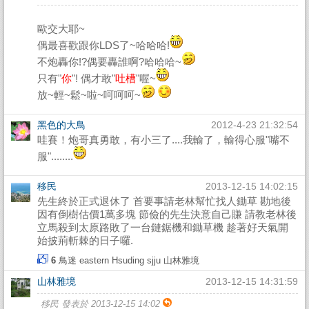
歐交大耶~
偶最喜歡跟你LDS了~哈哈哈!
不炮轟你!?偶要轟誰啊?哈哈哈~
只有"
你
"! 偶才敢"
吐槽
"喔~
放~輕~鬆~啦~呵呵呵~
黑色的大鳥
2012-4-23 21:32:54
哇賽！炮哥真勇敢，有小三了....我輸了，輸得心服"嘴不
服"........
移民
2013-12-15 14:02:15
先生終於正式退休了 首要事請老林幫忙找人鋤草 勘地後
因有倒樹估價1萬多塊 節儉的先生決意自己賺 請教老林後
立馬殺到太原路敗了一台鏈鋸機和鋤草機 趁著好天氣開
始披荊斬棘的日子囉.
6
鳥迷
eastern
Hsuding
sjju
山林雅境
山林雅境
2013-12-15 14:31:59
移民 發表於 2013-12-15 14:02