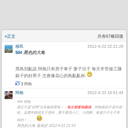
«正文
共有67條回復
移民
2012-4-22 22:21:20
50#
黑色的大鳥
黑鳥別亂說 阿炮只有房子車子 妻子兒子 每天辛苦做工賺
銀子的好男子 怎會像花心的鳥亂亂杯.
1
阿炮
阿炮
2012-4-23 16:51:44
49# 阿炮
偶又不是"伯勞"沒有被保育啦！，
每次都要炮轟偶
，阿炮真的不是叫假
的，這麼年輕就五子登科，要不要找小三、小四啊，來個六子七子登
科的！...........
黑色的大鳥 發表於 2012-4-21 21:53