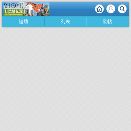
論壇
列表
發帖