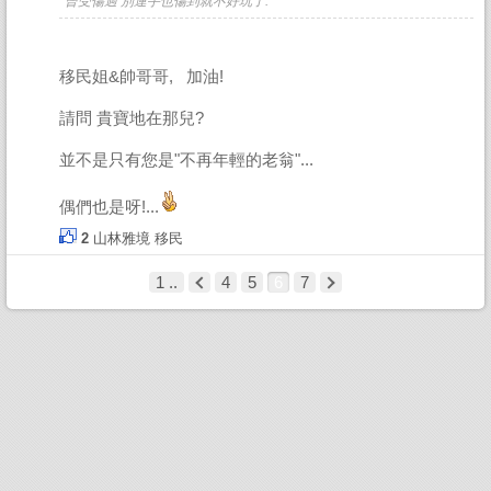
曾受傷過 別連手也傷到就不好玩了.
移民姐&帥哥哥, 加油!
請問 貴寶地在那兒?
並不是只有您是"不再年輕的老翁"...
偶們也是呀!...
2
山林雅境
移民
1 ..
4
5
6
7