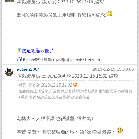
本帖最後由 移民 於 2013-12-16 21:16 編輯
敗N久的雨靴終於派上用場啦 趕緊拍照紀念.
按這裡顯示圖片
6
jsun8899
鳥迷
山林雅境
jeep5631
eastern
aotsen2004
2013-12-15 15:00:06
本帖最後由 aotsen2004 於 2013-12-15 15:02 編輯
移民 發表於 2013-12-15 14:02
先生終於正式退休了 首要事請老林幫忙找人鋤草 勘地後因有倒樹估價
1萬多塊 節儉的先生決意自己賺 請教老林後 ...
老林大 ~ 人很不錯 也很誠墾 很客氣 !!
辛苦 辛苦 ~ 都沒整理過的地 ~ 第1次整理 最累 ~