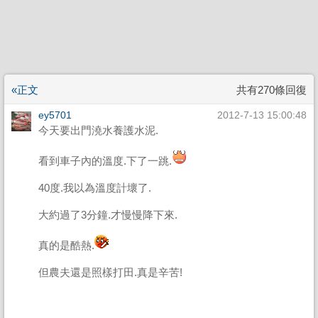
«正文
共有270條回復
ey5701
2012-7-13 15:00:48
今天要出門澆水養護水泥.
看到車子內的溫度.下了一跳.
40度.我以為溫度計壞了.
大約過了3分鐘.才慢慢降下來.
真的是酷熱.
但農夫還是照樣打田.真是辛苦!