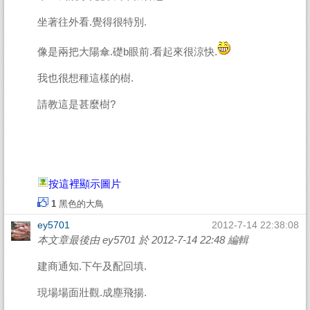
坐著往外看.覺得很特別.
像是兩把大陽傘.礎b眼前.看起來很涼快.
我也很想種這樣的樹.
請教這是甚麼樹?
按這裡顯示圖片
1
黑色的大鳥
ey5701
2012-7-14 22:38:08
本文章最後由 ey5701 於 2012-7-14 22:48 編輯
建商通知.下午及配回填.
現場場面壯觀.成塵飛揚.