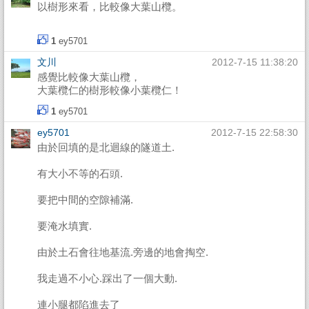
以樹形來看，比較像大葉山欖。
1
ey5701
文川
2012-7-15 11:38:20
感覺比較像大葉山欖，
大葉欖仁的樹形較像小葉欖仁！
1
ey5701
ey5701
2012-7-15 22:58:30
由於回填的是北迴線的隧道土.
有大小不等的石頭.
要把中間的空隙補滿.
要淹水填實.
由於土石會往地基流.旁邊的地會掏空.
我走過不小心.踩出了一個大動.
連小腿都陷進去了