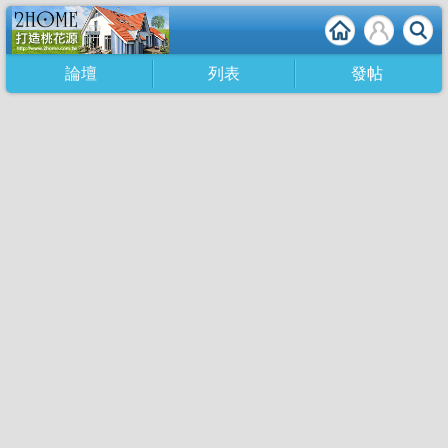
論壇
列表
發帖