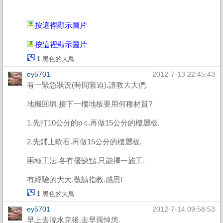
按這裡顯示圖片
按這裡顯示圖片
1
黑色的大鳥
ey5701
2012-7-13 22:45:43
有一緊急狀況(時間緊迫).請教大大們.
地機回填.接下一樓地板要用何種材質?
1.先打10公分的p c.再做15公分的樓層板.
2.先鋪上軟石.再做15公分的樓層板.
兩種工法.各有優缺點.只能擇一施工.
有經驗的大大.敬請指教.感恩!
1
黑色的大鳥
ey5701
2012-7-14 09:58:53
早上去澆水完後.去早孺悼怹.