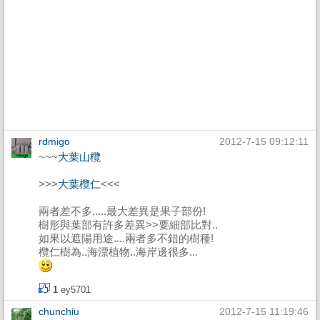
rdmigo
2012-7-15 09:12:11
~~~
大葉山欖
>>>
大葉欖仁
<<<
兩者差不多.....最大差異是果子部份!
樹形與葉部有許多差異>>要細部比對..
如果以遮陽用途....兩者多不錯的樹種!
欖仁樹為..海漂植物..海岸邊很多...
1
ey5701
chunchiu
2012-7-15 11:19:46