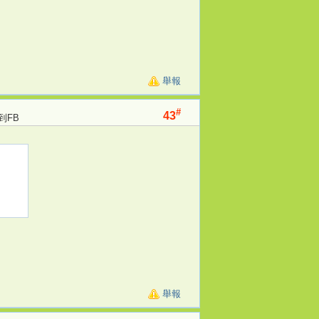
舉報
#
43
到FB
舉報