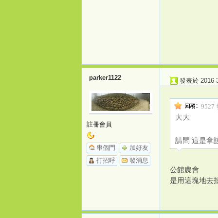
源
parker1122
發表於 2016-3-
9527 
大大
註冊會員
請問 這是拿
串個門
加好友
打招呼
發消息
公館農會
是用這塊地去