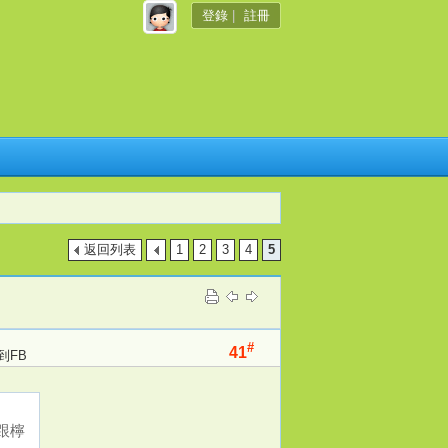
登錄
|
註冊
返回列表
1
2
3
4
5
#
41
到FB
跟檸