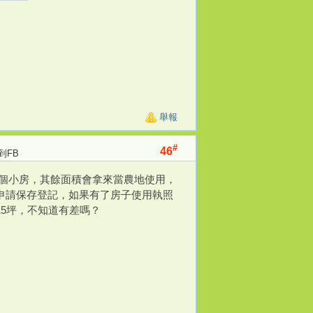
舉報
#
46
到FB
有個小房，其餘面積會拿來當農地使用，
申請保存登記，如果有了房子使用執照
5坪，不知道有差嗎？