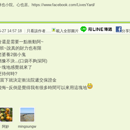
。心也居。https://www.facebook.com/LivesYard/
27 14:57:18
|
只看該作者
.....
載入全部圖片
.
分享
分還是需要一點衝動阿~
段班~說真的財力也有限
老婆養2個小鬼
豫不決...(口袋不夠深阿)
一塊地感覺就來了
更待何時?
~當下就決定衝法院遞交保證金
後悔~反倒是覺得我有很多時間可以來用這塊地
阿妙
mingsungw