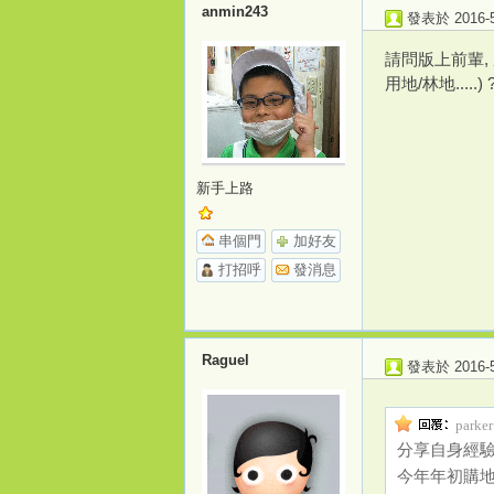
anmin243
發表於 2016-5-
請問版上前輩,
用地/林地...
新手上路
串個門
加好友
打招呼
發消息
Raguel
發表於 2016-5-
parke
分享自身經
今年年初購地(銅