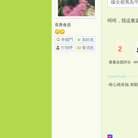
檬全都夷為平地 
o
呵呵，我這裏
長青會員
串個門
加好友
2
打招呼
發消息
ao
查看全部評分
m
-有心就有福.有願
e