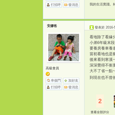
我的生活實踐。林也小院
打招呼
發消息
安娜爸
發表於 2016-5-
看地除了看緣
小弟6年級末
要養房養車養
當初看地也是猶
後來看到寒溪
深深覺得不衝
高級會員
大不了省一點
到現在也不曾
串個門
加好友
打招呼
發消息
2
查看全部評分