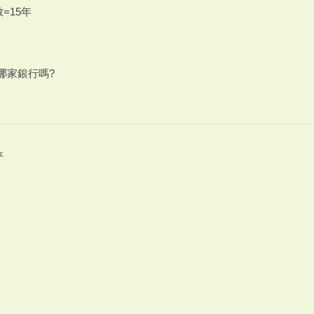
數=15年
哪家銀行嗎?
平