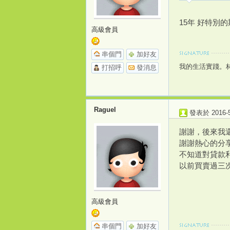
15年 好特別
高級會員
串個門
加好友
我的生活實踐。林也小院
打招呼
發消息
Raguel
發表於 2016-5-
謝謝，後來我
謝謝熱心的分
不知道對貸款
以前買賣過三次
高級會員
串個門
加好友