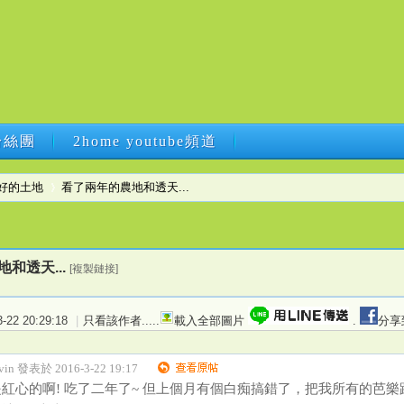
B粉絲團
2home youtube頻道
B粉絲團
2home youtube頻道
好的土地
看了兩年的農地和透天...
›
和透天...
[複製鏈接]
22 20:29:18
|
只看該作者
.....
載入全部圖片
.
分享
vin 發表於 2016-3-22 19:17
紅心的啊! 吃了二年了~ 但上個月有個白痴搞錯了，把我所有的芭樂