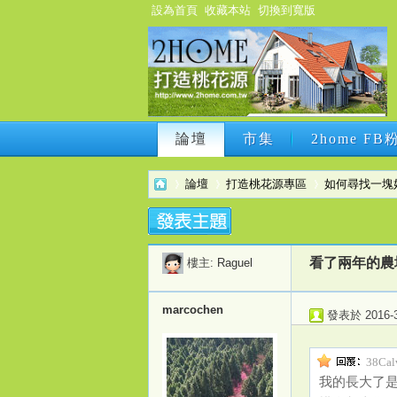
設為首頁
收藏本站
切換到寬版
論壇
市集
2home F
論壇
市集
2home F
論壇
打造桃花源專區
如何尋找一塊
2h
›
›
›
看了兩年的農地
樓主:
Raguel
marcochen
發表於 2016-3-
38Cal
我的長大了是