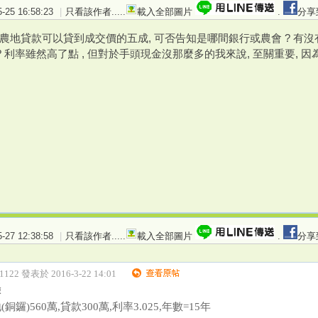
25 16:58:23
|
只看該作者
.....
載入全部圖片
.
分享
 農地貸款可以貸到成交價的五成, 可否告知是哪間銀行或農會 ? 有
..) ? 利率雖然高了點 , 但對於手頭現金沒那麼多的我來說, 至關重要, 因
27 12:38:58
|
只看該作者
.....
載入全部圖片
.
分享
r1122 發表於 2016-3-22 14:01
驗
鑼)560萬,貸款300萬,利率3.025,年數=15年