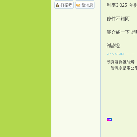
利率3.025 年
打招呼
發消息
條件不錯阿
能介紹一下 是
謝謝您
桃
朝真暮偽誰能辨
智愚永是兩公
花