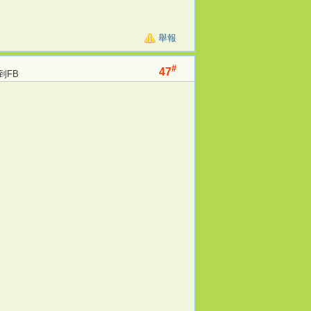
舉報
#
47
到FB