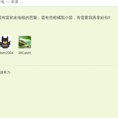
~~ 本來 ...
還有當初未地植的芭樂，還有些柑橘類小苗，有需要我再拿給你!!
tsen2004
38Calvin
就有力-