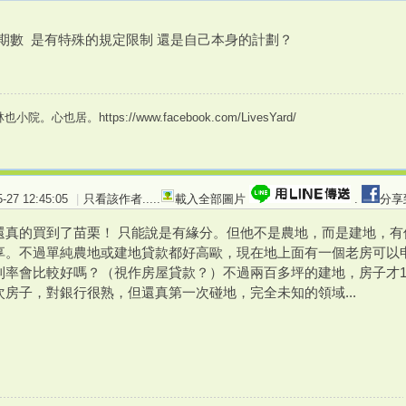
的期數 是有特殊的規定限制 還是自己本身的計劃？
。心也居。https://www.facebook.com/LivesYard/
27 12:45:05
|
只看該作者
.....
載入全部圖片
.
分享
還真的買到了苗栗！ 只能說是有緣分。但他不是農地，而是建地，
享。不過單純農地或建地貸款都好高歐，現在地上面有一個老房可以
利率會比較好嗎？（視作房屋貸款？）不過兩百多坪的建地，房子才1
房子，對銀行很熟，但還真第一次碰地，完全未知的領域...