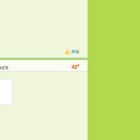
舉報
#
42
到FB