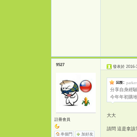
打
9527
發表於 2016-3-
parke
分享自身經
今年年初購地(銅
大大
註冊會員
造
請問 這是拿該
串個門
加好友