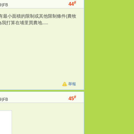
#
44
到FB
沒有最小面積的限制或其他限制條件(農牧
為我打算在埔里買農地.....
舉報
#
45
到FB