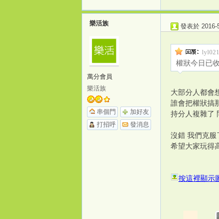
樂活族
發表於 2016-5-
源
lyl02
權狀今日已收
萬分會員
樂活族
大部分人都會
誰會把權狀搞那
串個門
加好友
持分人複雜了
打招呼
發消息
沒錯 我們克
希望大家玩得
按這裡顯示