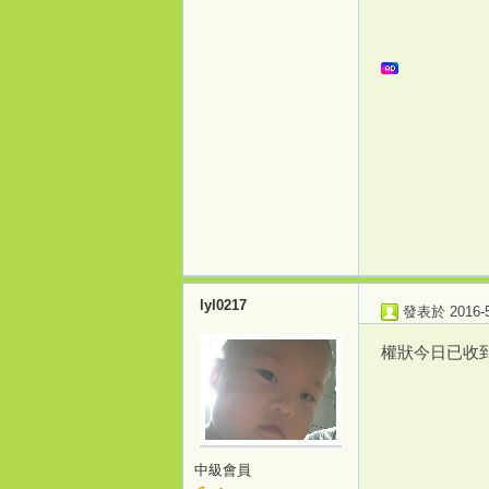
打
lyl0217
發表於 2016-5-
權狀今日已收到
造
中級會員