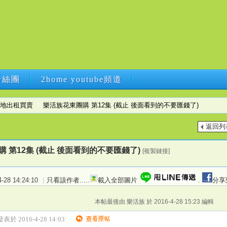
B粉絲團
2home youtube頻道
B粉絲團
2home youtube頻道
地出租買賣
樂活族花東團購 第12集 (截止 後面看到的不要匯錢了)
返回列
›
 第12集 (截止 後面看到的不要匯錢了)
[複製鏈接]
28 14:24:10
|
只看該作者
.....
載入全部圖片
.
分享
本帖最後由 樂活族 於 2016-4-28 15:23 編輯
表於 2016-4-28 14:03