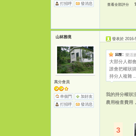
打招呼
發消息
查看全部評分
山林雅境
發表於 2016-5-
樂活族 
大部分人都會
誰會把權狀搞
持分人複雜 ..
萬分會員
我的持分權狀
串個門
加好友
農用檢查費用
打招呼
發消息
3