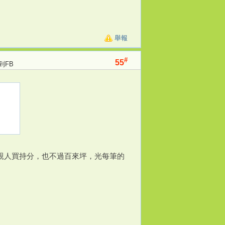
舉報
#
55
到FB
親人買持分，也不過百來坪，光每筆的