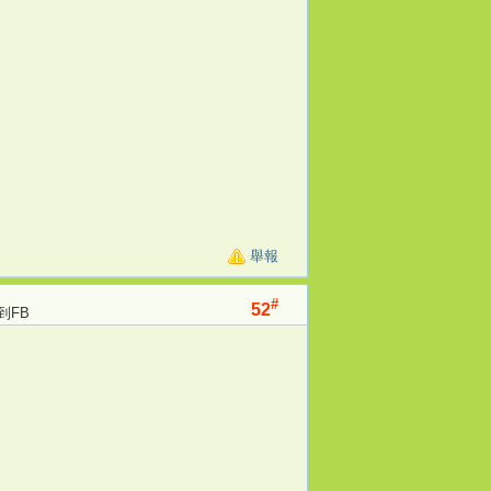
舉報
#
52
到FB