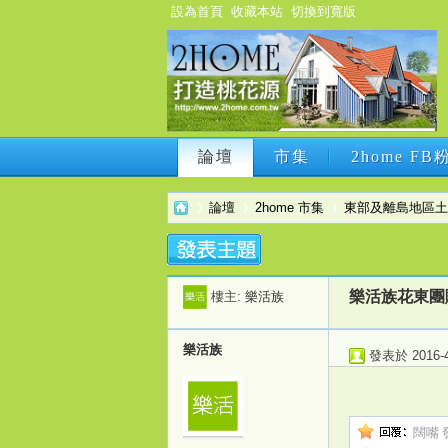
設為首頁
收藏本站
切換到寬版
論壇
市集
2home F
論壇
市集
2home F
論壇
2home 市集
東部及離島地區土
2h
›
›
›
樂活族花東團購
樓主:
樂活族
樂活族
發表於 2016-4-
闊嘴 發