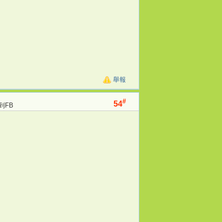
舉報
#
54
到FB