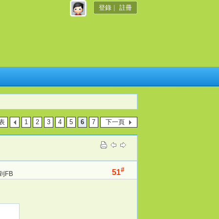
登錄
|
註冊
表
1
2
3
4
5
6
7
下一頁
#
51
到FB