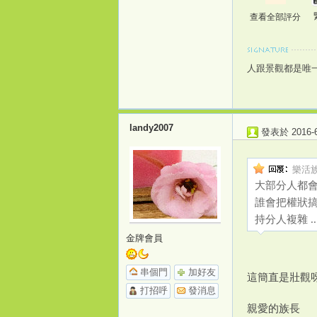
查看全部評分
人跟景觀都是唯
landy2007
發表於 2016-6-
樂活族 
大部分人都會
誰會把權狀搞
持分人複雜 ..
金牌會員
串個門
加好友
這簡直是壯觀
打招呼
發消息
親愛的族長