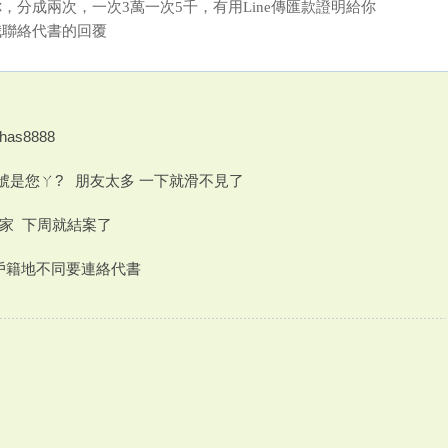
，分成兩次，一次3萬一次5千，有用Line傳匯款證明給你
我聯絡代書的回覆
has8888
號是您ㄚ? 朋友太多 一下就滑不見了
家 下周就結案了
戶籍地不同要連絡代書