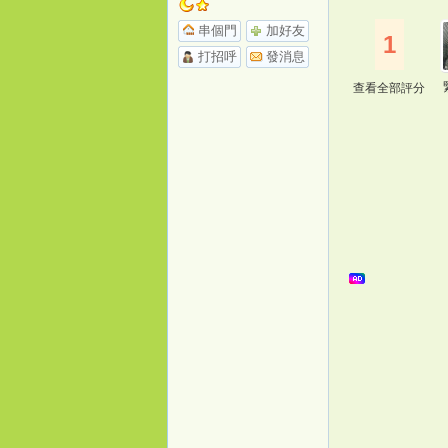
串個門
加好友
1
打招呼
發消息
查看全部評分
桃
花