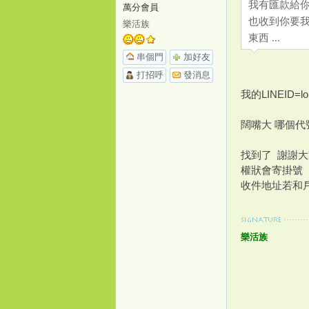
我有匯款給你
萬分會員
也收到你要
樂活族
o
東西 ...
串個門
加好友
打招呼
發消息
我的LINEID=lo
闊嘴大 哪個代
找到了 謝謝大
m
權狀會寄掛號
收件地址若和
樂活族
e