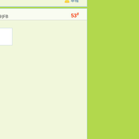
舉報
#
53
到FB