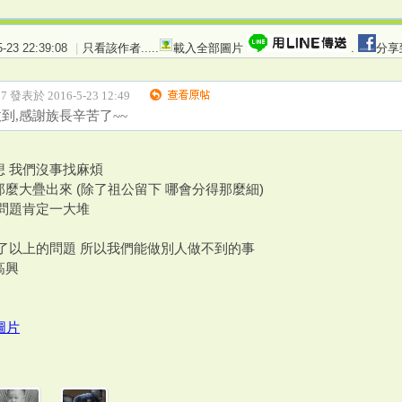
23 22:39:08
|
只看該作者
.....
載入全部圖片
.
分享
17 發表於 2016-5-23 12:49
到,感謝族長辛苦了~~
想 我們沒事找麻煩
麼大疊出來 (除了祖公留下 哪會分得那麼細)
 問題肯定一大堆
服了以上的問題 所以我們能做別人做不到的事
高興
圖片