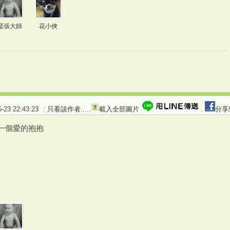
緊張大師
花小俠
23 22:43:23
|
只看該作者
.....
載入全部圖片
.
分享
你一個愛的抱抱