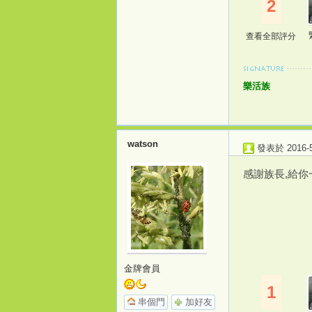
2
查看全部評分
樂活族
watson
發表於 2016-5-
感謝族長,給
金牌會員
1
串個門
加好友