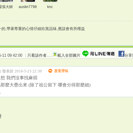
緊張大師
austin7798
knc
一的,帶著尊重的心情仔細欣賞品味,應該會有所穫益
11 09:42:00
|
只看該作者
.....
載入全部圖片
.
分享
發表於 2016-5-23 22:39
想 我們沒事找麻煩
那麼大疊出來 (除了祖公留下 哪會分得那麼細)
.
呀