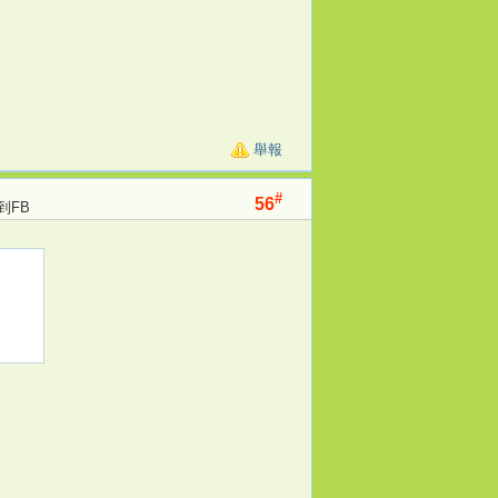
舉報
#
56
到FB