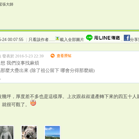
緊張大師
24 00:07:55
|
只看該作者
.....
載入全部圖片
.
分享
發表於 2016-5-23 22:39
想 我們沒事找麻煩
那麼大疊出來 (除了祖公留下 哪會分得那麼細)
.
沒幾坪，厚度差不多也是這樣厚。上次跟叔叔遺產轉下來的四五十人
，就很可觀了。