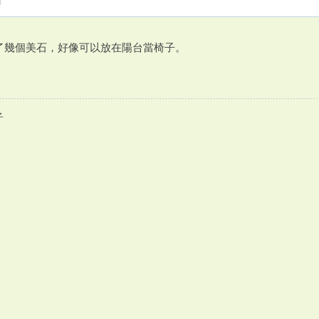
晴
了幾個美石，好像可以放在陽台當椅子。
。
子