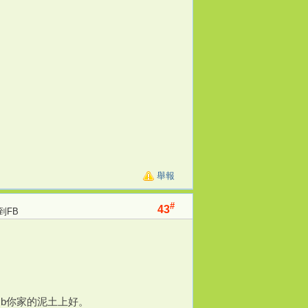
舉報
#
43
到FB
b你家的泥土上好。