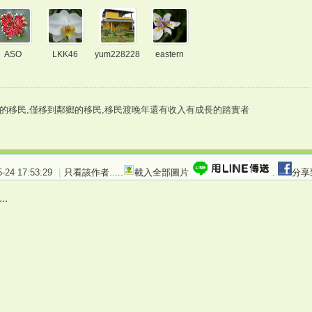
ASO
LKK46
yum228228
eastern
的移民,僅移到鄰鄉的移民,移民渡晚年還有收入有成長的踏實者
24 17:53:29
|
只看該作者
.....
載入全部圖片
.
分享
..