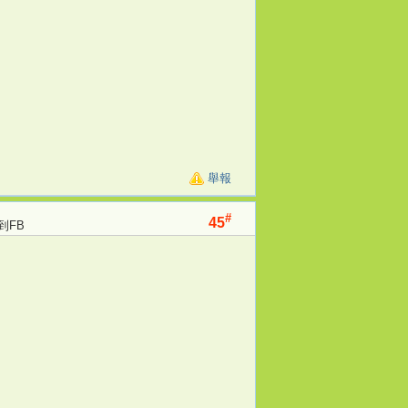
舉報
#
45
到FB