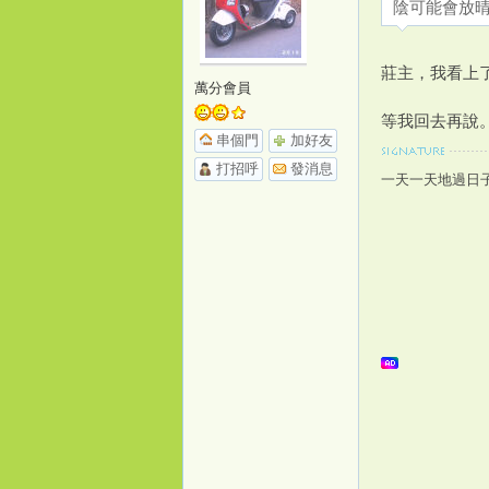
陰可能會放
o
莊主，我看上
萬分會員
等我回去再說
串個門
加好友
打招呼
發消息
一天一天地過日
m
e