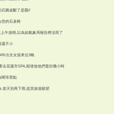
石圓桌斷了是罷//
合您的石桌椅
24今天上午放晴,以為如氣象局報告將沒雨了
雨還不小
4年出生女孩來住3晚
要去花蓮市SPA,順便放他們逛街幾小時
魯閣等景點
,老天別再下雨,從其旅遊願望