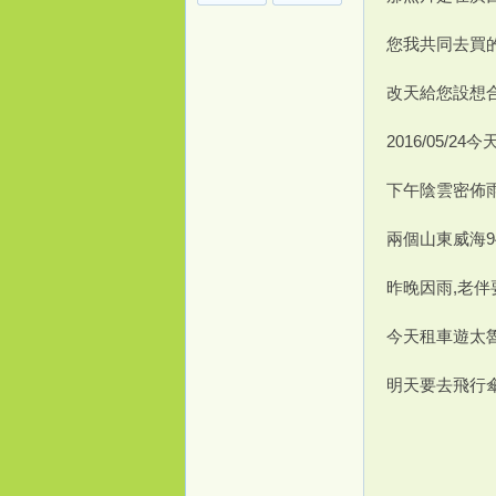
您我共同去買的
改天給您設想
2016/05/
下午陰雲密佈
兩個山東威海9
昨晚因雨,老伴
今天租車遊太
明天要去飛行傘