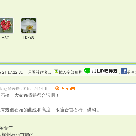
ASO
LKK46
24 17:12:31
|
只看該作者
.....
載入全部圖片
.
分享
nlang 發表於 2016-5-24 14:19
桌石椅，大家都覺得很合適啊！
有幾個石頭的曲線和高度，很適合當石椅。礎b我 ...
,看錯了
西柳州石頭市場的