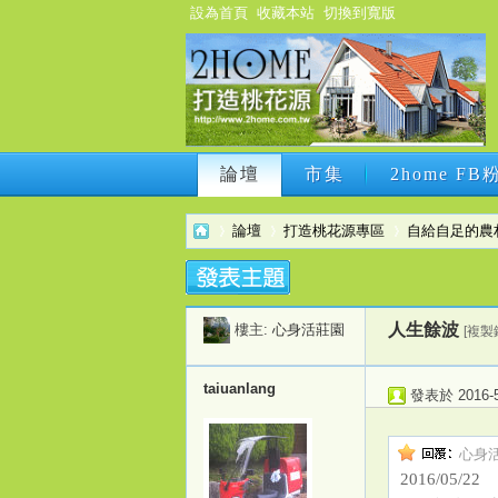
設為首頁
收藏本站
切換到寬版
論壇
市集
2home F
論壇
市集
2home F
論壇
打造桃花源專區
自給自足的農
2h
›
›
›
人生餘波
樓主:
心身活莊園
[複製
taiuanlang
發表於 2016-5-
心身活莊
2016/05/22