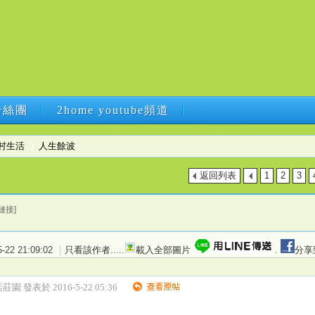
B粉絲團
2home youtube頻道
B粉絲團
2home youtube頻道
村生活
人生餘波
返回列表
1
2
3
›
鏈接]
22 21:09:02
|
只看該作者
.....
載入全部圖片
.
分享
園 發表於 2016-5-22 05:36