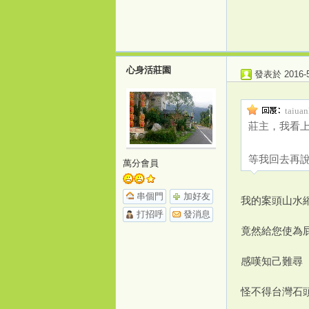
心身活莊園
發表於 2016-5-
taiua
莊主，我看
打
等我回去再
萬分會員
串個門
加好友
我的案頭山水
打招呼
發消息
竟然給您使為
感嘆知己難尋
造
怪不得台灣石