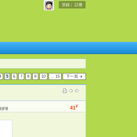
登錄
|
註冊
4
5
6
7
8
9
10
... 15
下一頁
#
41
到FB