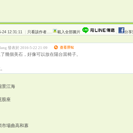
24 12:31:11
|
只看該作者
.....
載入全部圖片
.
分享
nlang 發表於 2016-5-22 21:09
上了幾個美石，好像可以放在陽台當椅子。
說。
縮景江海
屁股座
頭市場曲高和寡