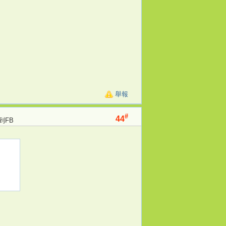
舉報
#
44
到FB