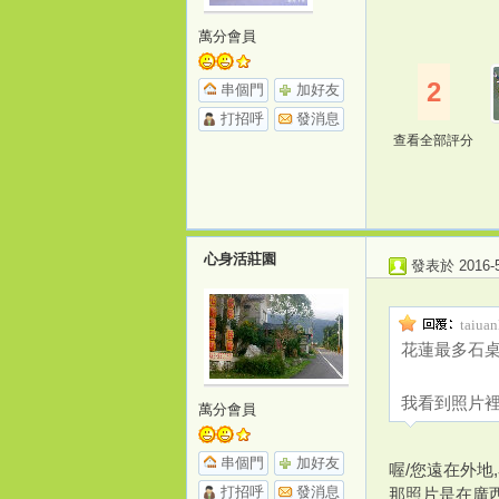
萬分會員
2
串個門
加好友
打招呼
發消息
查看全部評分
心身活莊園
發表於 2016-5-
taiua
花蓮最多石
我看到照片裡
萬分會員
串個門
加好友
喔/您遠在外地
打招呼
發消息
那照片是在廣