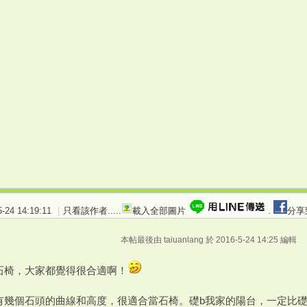
24 14:19:11
|
只看該作者
.....
載入全部圖片
.
分享
本帖最後由 taiuanlang 於 2016-5-24 14:25 編輯
石椅，大家都覺得很合適啊！
有幾個石頭的曲線和高度，很適合當石椅。礎b我家的陽台，一定比礎