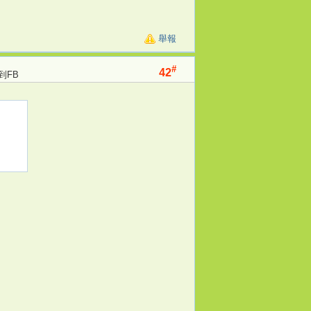
舉報
#
42
到FB