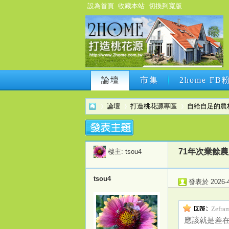
設為首頁
收藏本站
切換到寬版
論壇
市集
2home F
論壇
市集
2home F
論壇
打造桃花源專區
自給自足的農
2h
›
›
›
71年次業餘
樓主:
tsou4
tsou4
發表於 2026-4-
Zefra
應該就是差