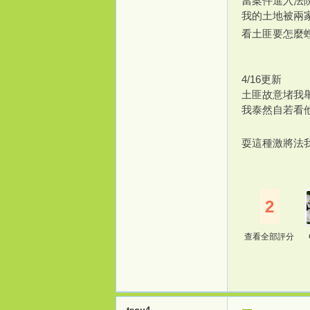
當案件進入法
我的土地被兩
看土匪要怎麼
4/16更新
土匪故意堵我
我泰然自若看
耍這種激將法
2
查看全部評分