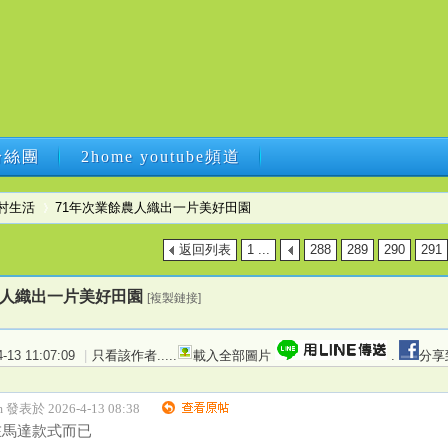
B粉絲團
2home youtube頻道
B粉絲團
2home youtube頻道
村生活
71年次業餘農人織出一片美好田園
返回列表
1 ...
288
289
290
291
›
農人織出一片美好田園
[複製鏈接]
13 11:07:09
|
只看該作者
.....
載入全部圖片
.
分享
m 發表於 2026-4-13 08:38
在馬達款式而已