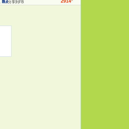
2914
.
分享到FB