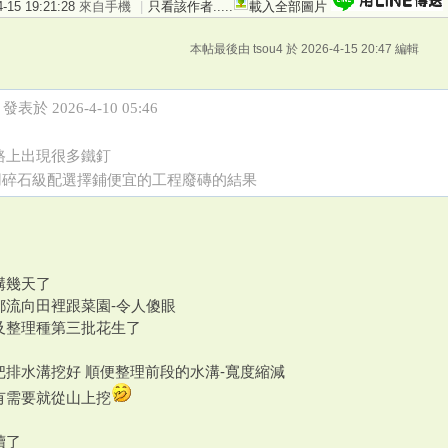
15 19:21:28
來自手機
|
只看該作者
.....
載入全部圖片
本帖最後由 tsou4 於 2026-4-15 20:47 編輯
4 發表於 2026-4-10 05:46
路上出現很多鐵釘
用碎石級配選擇鋪便宜的工程廢磚的結果
溝幾天了
都流向田裡跟菜園-令人傻眼
及整理種第三批花生了
把排水溝挖好 順便整理前段的水溝-寬度縮減
有需要就從山上挖
續了