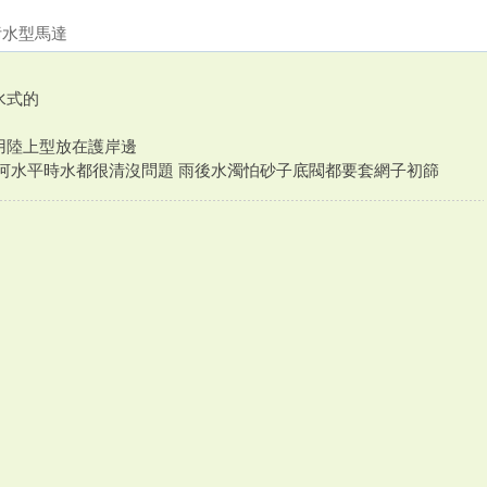
污水型馬達
水式的
用陸上型放在護岸邊
抽河水平時水都很清沒問題 雨後水濁怕砂子底閥都要套網子初篩