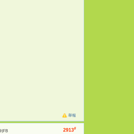
舉報
#
2913
到FB