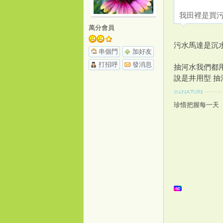
我田裡是買
o
萬分會員
污水馬達是沉
串個門
加好友
打招呼
發消息
抽河水我們都
說是井用型 
珍惜把握每一天
m
e