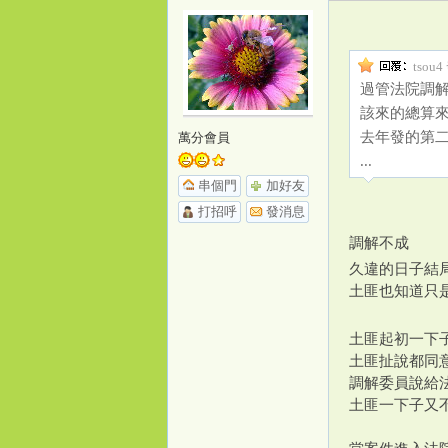
tsou4
過管法院調
源
該來的總算來
去年發的第
萬分會員
...
串個門
加好友
打招呼
發消息
調解不成
久違的日子結
土匪也知道只
土匪起初一下
土匪扯說都同
調解委員說給
土匪一下子又不