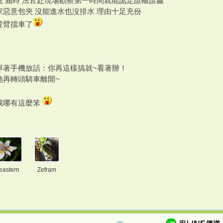
院 屆時 法官赴現場勘察第一時間就能認定誰輸誰贏
家惡意包夾 沒能進水也沒排水 理由十足充份
螳臂擋車了
舉著手機放話：你再這樣搞就~看著辦！
他再轉頭騎車離開~
我哪有這麼笨
eastern
Zefram