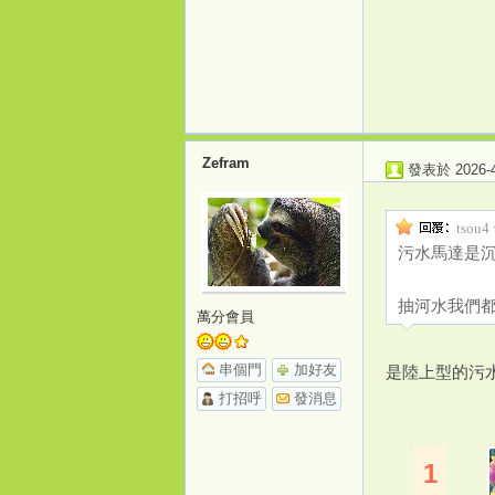
Zefram
發表於 2026-4-
打
tsou4
污水馬達是
抽河水我們
萬分會員
串個門
加好友
是陸上型的污
打招呼
發消息
造
1