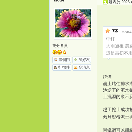
tsou4
發表於 2026-4-
tsou
中釘
萬分會員
大雨過後 農
這是當初不
串個門
加好友
打招呼
發消息
挖溝
崩土堵住排水
池塘下的流水
土濕濕的來不
趕工挖土成功
忽然覺得泥土
圍鐵網可以繼