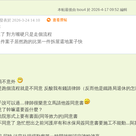
本帖最後由 tsou4 於 2026-4-17 09:52 編輯
 發表於 2026-3-24 14:10
解
了 對方嘴硬只是走個流程
二件案子居然跑的比第一件拆屋還地案子快
局不意外
是跑個流程就是不同意 反酸我有錢請律師（反而他是鐵路局退休的怎
子說可以過…律師很樂意立馬請他簽同意書
意了幹嘛還要簽什麼？
法院形式上要有書面(同等效力的)同意書
同意了 急忙想出之前河護岸有和水保局簽同意書要施工不能動...