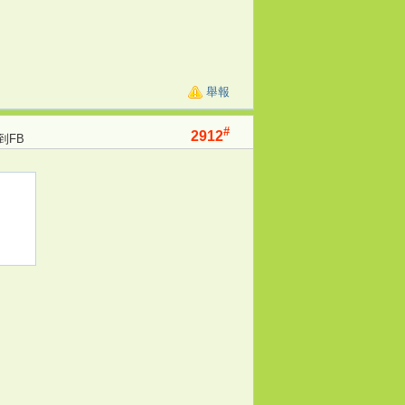
舉報
#
2912
到FB