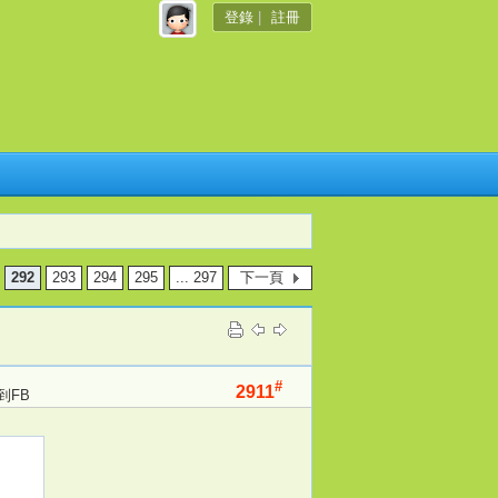
登錄
|
註冊
292
293
294
295
... 297
下一頁
#
2911
到FB