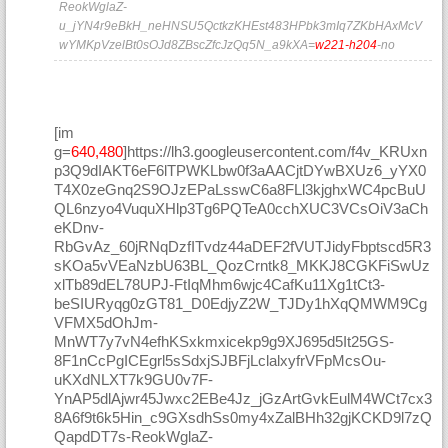
ReokWglaZ-
u_jYN4r9eBkH_neHNSU5QctkzKHEst483HPbk3mIq7ZKbHAxMcV
wYMKpVzelBt0sOJd8ZBscZfcJzQq5N_a9kXA=
w221-h204
-no
[im
g=
640,480
]https://lh3.googleusercontent.com/f4v_KRUxn
p3Q9dIAKT6eF6lTPWKLbw0f3aAACjtDYwBXUz6_yYX0
T4X0zeGnq2S9OJzEPaLsswC6a8FLl3kjghxWC4pcBuU
QL6nzyo4VuquXHlp3Tg6PQTeA0cchXUC3VCsOiV3aCh
eKDnv-
RbGvAz_60jRNqDzfITvdz44aDEF2fVUTJidyFbptscd5R3
sKOa5vVEaNzbU63BL_QozCrntk8_MKKJ8CGKFiSwUz
xlTb89dEL78UPJ-FtIqMhm6wjc4CafKu11Xg1tCt3-
beSIURyqg0zGT81_D0EdjyZ2W_TJDy1hXqQMWM9Cg
VFMX5dOhJm-
MnWT7y7vN4efhKSxkmxicekp9g9XJ695d5It25GS-
8F1nCcPgICEgrl5sSdxjSJBFjLclalxyfrVFpMcsOu-
uKXdNLXT7k9GU0v7F-
YnAP5dlAjwr45Jwxc2EBe4Jz_jGzArtGvkEulM4WCt7cx3
8A6f9t6k5Hin_c9GXsdhSs0my4xZalBHh32gjKCKD9l7zQ
QapdDT7s-ReokWglaZ-