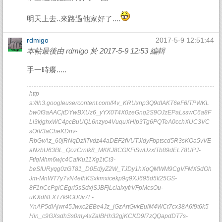
明天上去..來路過他家好了....
rdmigo
2017-5-9 12:51:44
本帖最後由 rdmigo 於 2017-5-9 12:53 編輯
手一時癢.....
http
s://lh3.googleusercontent.com/f4v_KRUxnp3Q9dIAKT6eF6lTPWKL
bw0f3aAACjtDYwBXUz6_yYX0T4X0zeGnq2S9OJzEPaLsswC6a8F
Ll3kjghxWC4pcBuUQL6nzyo4VuquXHlp3Tg6PQTeA0cchXUC3VC
sOiV3aCheKDnv-
RbGvAz_60jRNqDzfITvdz44aDEF2fVUTJidyFbptscd5R3sKOa5vVE
aNzbU63BL_QozCrntk8_MKKJ8CGKFiSwUzxlTb89dEL78UPJ-
FtIqMhm6wjc4CafKu11Xg1tCt3-
beSIURyqg0zGT81_D0EdjyZ2W_TJDy1hXqQMWM9CgVFMX5dOh
Jm-MnWT7y7vN4efhKSxkmxicekp9g9XJ695d5It25GS-
8F1nCcPgICEgrl5sSdxjSJBFjLclalxyfrVFpMcsOu-
uKXdNLXT7k9GU0v7F-
YnAP5dlAjwr45Jwxc2EBe4Jz_jGzArtGvkEulM4WCt7cx38A6f9t6k5
Hin_c9GXsdhSs0my4xZalBHh32gjKCKD9l7zQQapdDT7s-