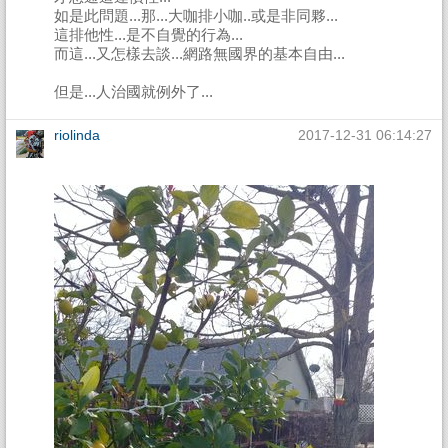
如是此問題...那...大咖排小咖..或是非同夥...
這排他性...是不自覺的行為...
而這...又怎樣去談...網路無國界的基本自由...
但是...人治國就例外了...
riolinda
2017-12-31 06:14:27