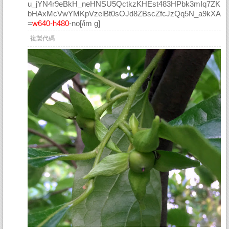
u_jYN4r9eBkH_neHNSU5QctkzKHEst483HPbk3mIq7ZK
bHAxMcVwYMKpVzelBt0sOJd8ZBscZfcJzQq5N_a9kXA
=
w640-h480
-no[/im g]
複製代碼