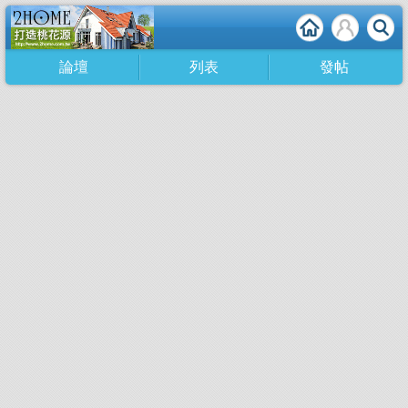
論壇
列表
發帖