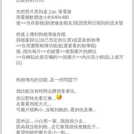
比較好的方式!
先把照片弄到桌上pc 筆電後
用看圖軟體改小約640x480
後>>另存新檔(順便修改檔名)我習慣用日期別的流水號
然後上傳到狗相簿做存檔
與檔案歸位(自己預定的位置)或是新創相簿
>>在用瀏覽相簿功能(點選要看的相簿檔)
後..指向相片>>右鍵選>>複製圖片的網址
>>在轉貼此發言欄的>>按圖片>>內出現小框(貼上就可
以)
狗相簿內的功能..及一些問題??
我比較沒有時間去鑽洞拿著玩..
所以暫時先看它爽...
在看看用那方式...
可圖片檔夠小..沒喀到飽的..看的快及爽...
題外話....小白那一家...我就很少去...
因為我沒粗到飽...去它家我很快會餓肚子...
希望他能把圖片弄小一點...