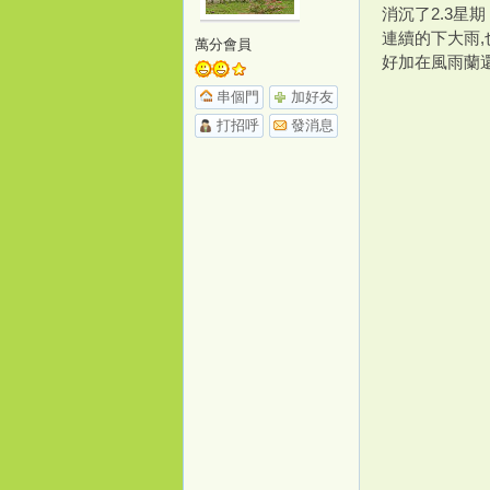
消沉了2.3星期
連續的下大雨
萬分會員
o
好加在風雨蘭
串個門
加好友
打招呼
發消息
m
e