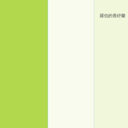
羅伯的香紓蘭