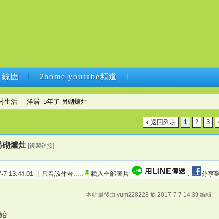
B粉絲團
2home youtube頻道
B粉絲團
2home youtube頻道
村生活
洋居--5年了-另砌爐灶
返回列表
1
2
3
›
-另砌爐灶
[複製鏈接]
7 13:44:01
|
只看該作者
.....
載入全部圖片
.
分享到
本帖最後由 yum228228 於 2017-7-7 14:39 編輯
始