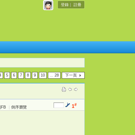
登錄
|
註冊
4
5
6
7
8
9
10
... 28
下一頁
#
1
FB
|
倒序瀏覽