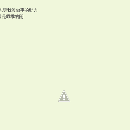
,也讓我沒做事的動力
還是乖乖的開