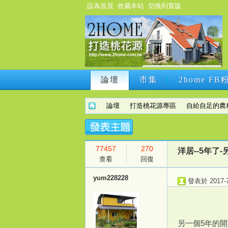
設為首頁
收藏本站
切換到寬版
論壇
市集
2home F
論壇
市集
2home F
論壇
打造桃花源專區
自給自足的農
77457
270
2h
›
›
›
洋居--5年了
查看
回復
yum228228
發表於 2017-7-
另一個5年的開