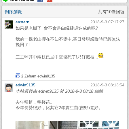
.
.
倒序瀏覽
共有10條回復
eastern
2018-9-3 07:17:27
如果是老樹了! 會不會是白蟻肆虐造成的呢?
我的一棵老山櫻在不知不覺中,某日發現蟻蹤時已經無法
挽回了!
三主幹其中兩枝已呈中空壞死了!只好截枝...
2
Zefram
edwin9135
edwin9135
2018-9-3 08:13:54
本帖最後由 edwin9135 於 2018-9-3 08:18 編輯
去年種植，稼接苗。
今年長勢很好，比其它2年實生苗(吉野)還好。