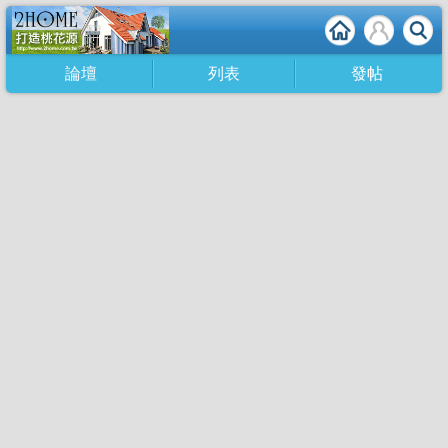
論壇
列表
發帖