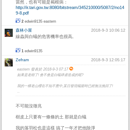
當然，也有可能是褐根病：
http://ir.tari.gov.tw:8080/bitstream/345210000/5087/2/no14
9-8.pdf
2
edwin9135
eastern
森林小屋
2018-9-3 10:06:12
線蟲與白蟻的危害機率也很高,
1
edwin9135
Zefram
2018-9-3 12:05:17
eastern 發表於 2018-9-3 07:17
如果是老樹了! 會不會是白蟻肆虐造成的呢?
我的一棵老山櫻在不知不覺中,某日發現蟻蹤時已經無法挽回了!
...
不可能沒徵兆
樹皮上只要有一條條的土 那就是白蟻
我的落羽松也是這樣 搞了一年才把他除淨