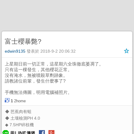
富士櫻暴斃?
edwin9135
發表於
2018-9-2 20:06:32
上星期日前一切正常，這星期六全珠徹底萎凋了。
只有這一棵發生，其他櫻花正常。
沒有淹水，無被噴殺草劑跡象。
請教諸位前輩，發生什麼事了?
手機無法傳圖，明用電腦補照片。
1
2home
◆
芭蕉肉有蛆
◆
土壤檢測PH 4.0
◆
7.5HP碎枝機