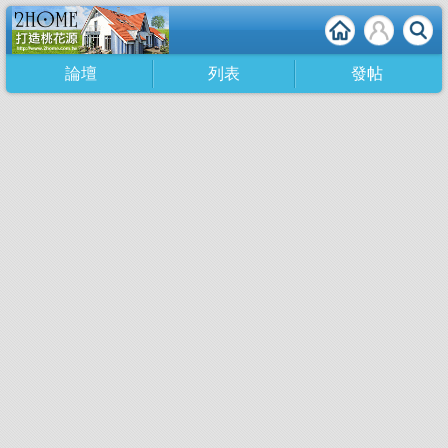
論壇
列表
發帖