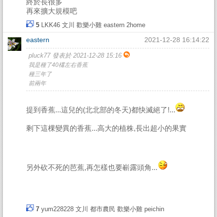
終於長很多
再來擴大規模吧
5
LKK46
文川
歡樂小雞
eastern
2home
eastern
2021-12-28 16:14:22
pluck77 發表於 2021-12-28 15:16
我是種了40欉左右香蕉
種三年了
前兩年
提到香蕉...這兒的(北北部的冬天)都快滅絕了!...
剩下這棵變異的香蕉...高大的植株,長出超小的果實
另外砍不死的芭蕉,再怎樣也要嶄露頭角...
7
yum228228
文川
都市農民
歡樂小雞
peichin