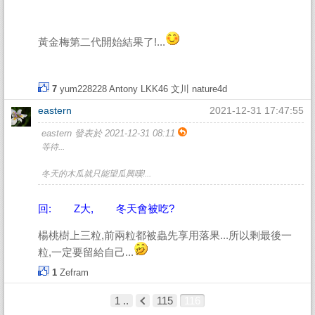
黃金梅第二代開始結果了!...
7
yum228228
Antony
LKK46
文川
nature4d
eastern
2021-12-31 17:47:55
eastern 發表於 2021-12-31 08:11
等待...
冬天的木瓜就只能望瓜興嘆!...
回: Z大, 冬天會被吃?
楊桃樹上三粒,前兩粒都被蟲先享用落果...所以剩最後一
粒,一定要留給自己...
1
Zefram
1 ..
115
116