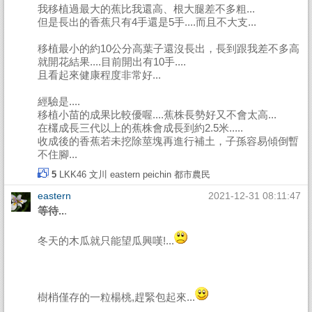
我移植過最大的蕉比我還高、根大腿差不多粗...
但是長出的香蕉只有4手還是5手....而且不大支...
移植最小的約10公分高葉子還沒長出，長到跟我差不多高
就開花結果....目前開出有10手....
且看起來健康程度非常好...
經驗是....
移植小苗的成果比較優喔....蕉株長勢好又不會太高...
在欉成長三代以上的蕉株會成長到約2.5米.....
收成後的香蕉若未挖除莖塊再進行補土，子孫容易傾倒暫
不住腳...
5
LKK46
文川
eastern
peichin
都市農民
eastern
2021-12-31 08:11:47
等待..
.
冬天的木瓜就只能望瓜興嘆!...
樹梢僅存的一粒楊桃,趕緊包起來...