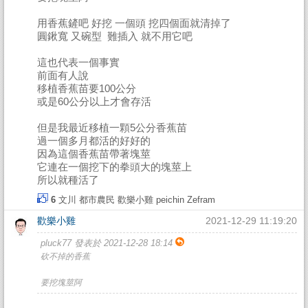
用香蕉鏟吧 好挖 一個頭 挖四個面就清掉了
圓鍬寬 又碗型 難插入 就不用它吧
這也代表一個事實
前面有人說
移植香蕉苗要100公分
或是60公分以上才會存活
但是我最近移植一顆5公分香蕉苗
過一個多月都活的好好的
因為這個香蕉苗帶著塊莖
它連在一個挖下的拳頭大的塊莖上
所以就種活了
6
文川
都市農民
歡樂小雞
peichin
Zefram
歡樂小雞
2021-12-29 11:19:20
pluck77 發表於 2021-12-28 18:14
砍不掉的香蕉
要挖塊莖阿