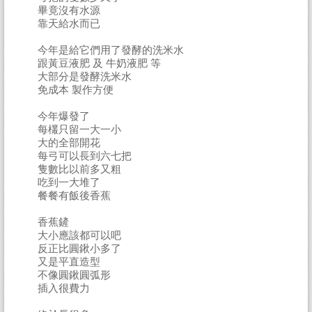
畢竟沒有水源
靠天給水而已
今年是給它們用了發酵的洗米水
跟黃豆液肥 及 牛奶液肥 等
大部分是發酵洗米水
免成本 製作方便
今年爆發了
每欉只留一大一小
大的全部開花
每弓可以長到六七把
隻數比以前多又粗
吃到一大堆了
餐餐有飯後香蕉
香蕉鏟
大小應該都可以吧
反正比圓鍬小多了
又是平直造型
不像圓鍬圓弧形
插入很費力