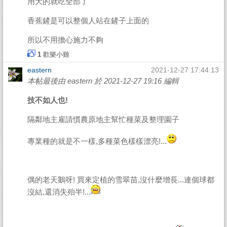
用大的就吃全部了
香蕉鏟是可以整個人站在鏟子上面的
所以不用擔心施力不夠
1
歡樂小雞
eastern
2021-12-27 17:44:13
本帖最後由 eastern 於 2021-12-27 19:16 編輯
技不如人也!
隔鄰地主雇請慣農原地主幫忙種菜及整理園子
專業種的就是不一樣,多種菜色樣樣漂亮!...
偶的老天鵝呀! 買來定植的雪翠苗,沒什麼增長...連個球都
沒結,還消失殆半!...