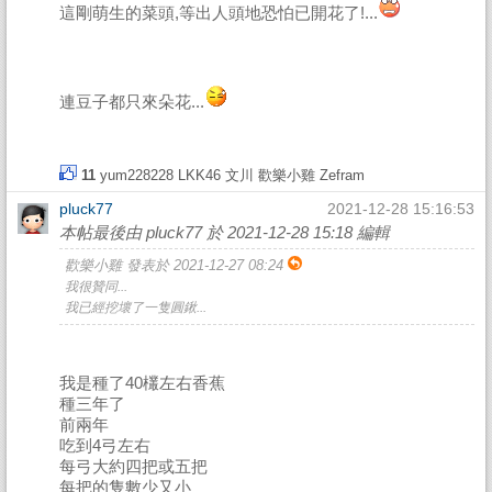
這剛萌生的菜頭,等出人頭地恐怕已開花了!...
連豆子都只來朵花...
11
yum228228
LKK46
文川
歡樂小雞
Zefram
pluck77
2021-12-28 15:16:53
本帖最後由 pluck77 於 2021-12-28 15:18 編輯
歡樂小雞 發表於 2021-12-27 08:24
我很贊同...
我已經挖壞了一隻圓鍬...
我是種了40欉左右香蕉
種三年了
前兩年
吃到4弓左右
每弓大約四把或五把
每把的隻數少又小