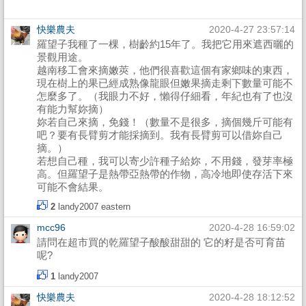
快樂農夫
2020-4-27 23:57:14
羅望子我種了一棵，樹齡約15年了。我把它用來遮西曬的
景觀用途。
越南移工會來摘嫩莢，他們很喜歡這個有家鄉味的東西，
現在樹上的果已經成熟像龍眼但嫩果摘走剩下數量可能不
怎麼多了。（我眼力不好，懶得仔細看，年紀也有了也沒
有能力幫妳摘）
妳若自己來摘，免錢！（數量不是很多，摘個幾斤可能有
吧？要有長臂剪才能採摘到。我有長臂剪可以借妳自己
摘。）
若想自己種，我可以寄少許種子給妳，不用錢，發芽率極
高。但羅望子是熱帶亞熱帶的作物，高冷地即使存活下來
可能不會結果。
2
landy2007
eastern
mcc96
2020-4-28 16:59:02
請問在超市買的乾羅望子酸酸甜甜的 它的籽是否可育苗
呢?
1
landy2007
快樂農夫
2020-4-28 18:12:52