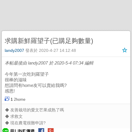
求購新鮮羅望子(已購足夠數量)
landy2007
發表於
2020-4-27 14:12:48
本帖最後由 landy2007 於 2020-5-4 07:34 編輯
今年第一次吃到羅望子
很棒的滋味
想請問有home友可以賣給我嗎?
感恩!
1
2home
◆
友善栽培的愛文芒果成熟了嗎
◆
求救文
◆
現在農電很難申請?