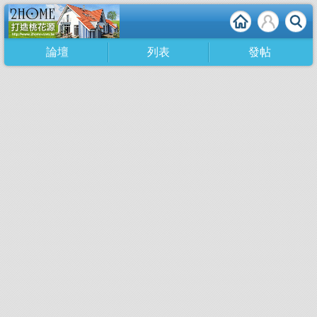
論壇
列表
發帖