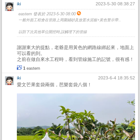
iki
2023-5-30 08:38:27
eastern 發表於 2023-5-30 08:00
一般外面工程會在管路上周圍鋪砂及放置水泥板+黃色警示帶...
以防下次其他單位開挖時,誤觸埋下的管線
謝謝東大的提點，老爺是用黃色的網路線綁起來，地面上
可以看的到。
之前在做自來水工程時，看到管線施工的記號，很有感！
1
eastern
iki
2023-6-4 18:35:52
愛文芒果套袋兩個，芭樂套袋八個！