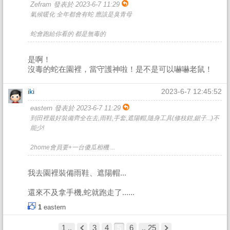
Zefram 發表於 2023-6-7 11:29
氣候暖化 全年都會有蛇 應該是臭青母
蛇會跑給你看的 都是無毒的
是啊！
沒毒的蛇在園裡，當守護神啦！是不是可以嚇嚇老鼠！
iki
2023-6-7 12:45:52
eastern 發表於 2023-6-7 11:29
到田裡最好裝備齊全在去,雨鞋,手套,遮陽帽,隨身工具(修枝鉗,鋸子...)不
能少!
2home會員要+一台傻瓜相機 ...
我去園裡裝備雨鞋、遮陽帽...
還來不及拿手機,蛇就跑走了......
1
eastern
1 ..
3
4
5
6
.. 25