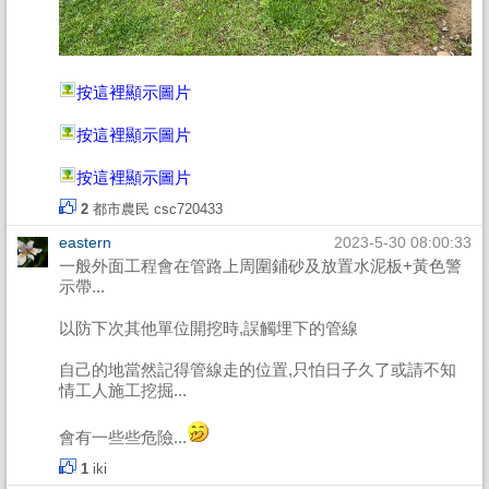
按這裡顯示圖片
按這裡顯示圖片
按這裡顯示圖片
2
都市農民
csc720433
eastern
2023-5-30 08:00:33
一般外面工程會在管路上周圍鋪砂及放置水泥板+黃色警
示帶...
以防下次其他單位開挖時,誤觸埋下的管線
自己的地當然記得管線走的位置,只怕日子久了或請不知
情工人施工挖掘...
會有一些些危險...
1
iki