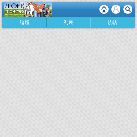
論壇
列表
發帖