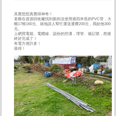
其實想想真覺得神奇！
老爺在資源回收廠找到新的沒使用過四米長的PVC管，大
概17根160元、就地請人幫忙運送運費200元，我給他300
元。
上網買電箱、電纜線、認份的挖溝，埋管、做記號，然後
終於完成了！
有電方便許多！
值得！