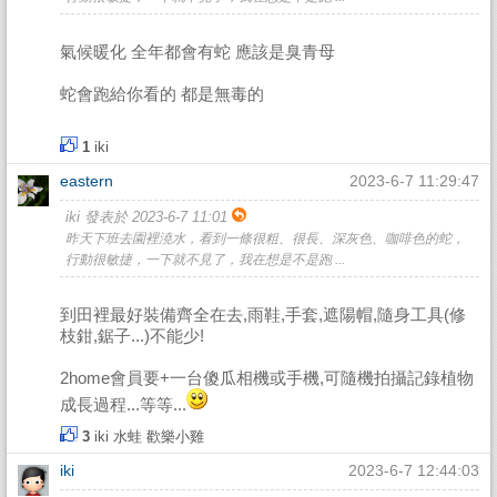
氣候暖化 全年都會有蛇 應該是臭青母
蛇會跑給你看的 都是無毒的
1
iki
eastern
2023-6-7 11:29:47
iki 發表於 2023-6-7 11:01
昨天下班去園裡澆水，看到一條很粗、很長、深灰色、咖啡色的蛇，
行動很敏捷，一下就不見了，我在想是不是跑 ...
到田裡最好裝備齊全在去,雨鞋,手套,遮陽帽,隨身工具(修
枝鉗,鋸子...)不能少!
2home會員要+一台傻瓜相機或手機,可隨機拍攝記錄植物
成長過程...等等...
3
iki
水蛙
歡樂小雞
iki
2023-6-7 12:44:03