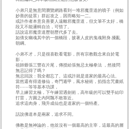
小弟只是無意間瀏覽網路看到一堆邪魔歪道的噴子（例如
妙善的徒眾）群起攻之，因而略知一二。
或許作者本意良善要人遠離邪魔歪道，但文筆不太好，橋
段又不能邏輯自洽，可惜了。
話說這邪魔歪道歷朝歷代多了去。
如倩女幽魂其中的一個橋段，披著人皮的鬼魂附身.擾亂
朝綱。
小弟不才，只是很喜歡看電影，所有宗教觀念來自於電
影，
祖師爺張三豐在片尾，傳授給張無忌太極拳法 ，然後問
無忌記得了嗎？
無忌回說：我全都忘了。這或許就是道家的最高心法。
當然還有得道修仙，奇門遁甲，風水秘術，掐指念咒畫紙
符⋯⋯等等基本功課，
早上練習太極，下午練習遇劍術，高年級的可以雙手結印
打雷，方圓之內阿飄不敢靠近。
追求這肉身，飛升成仙也是道家的一個特產。
話說佛道本是兩家，追求不同。
佛教是無神論的，他並沒有一個最高的主宰，這最高的層