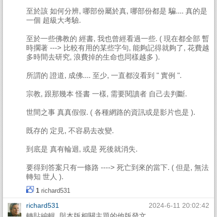
至於該 如何分辨, 哪部份屬於真, 哪部份都是 騙.... 真的是
一個 超級大考驗.
至於一些佛教的 經書, 我也曾經看過一些. ( 現在都全部 暫
時擱著 ---> 比較有用的某些字句, 能夠記得就夠了, 花費越
多時間去研究, 浪費掉的生命也同樣越多 ).
所謂的 證道, 成佛.... 至少, 一直都沒看到 " 實例 ".
宗教, 跟那幾本 怪書 一樣, 需要閱讀者 自己去判斷.
世間之事 真真假假. ( 各種網路的資訊或是影片也是 ).
既存的 定見, 不容易去改變.
到底是 真有輪迴, 或是 死後就消失.
要得到答案只有一條路 ----> 死亡到來的當下. ( 但是, 無法
轉知 世人 ).
1
richard531
richard531
2024-6-11 20:02:42
轉貼編輯_與本版相關主題的他版發文.