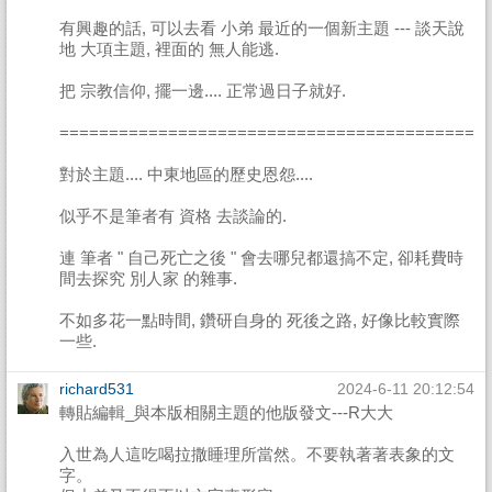
有興趣的話, 可以去看 小弟 最近的一個新主題 --- 談天說
地 大項主題, 裡面的 無人能逃.
把 宗教信仰, 擺一邊.... 正常過日子就好.
==========================================
對於主題.... 中東地區的歷史恩怨....
似乎不是筆者有 資格 去談論的.
連 筆者 " 自己死亡之後 " 會去哪兒都還搞不定, 卻耗費時
間去探究 別人家 的雜事.
不如多花一點時間, 鑽研自身的 死後之路, 好像比較實際
一些.
richard531
2024-6-11 20:12:54
轉貼編輯_與本版相關主題的他版發文---R大大
入世為人這吃喝拉撒睡理所當然。不要執著著表象的文
字。