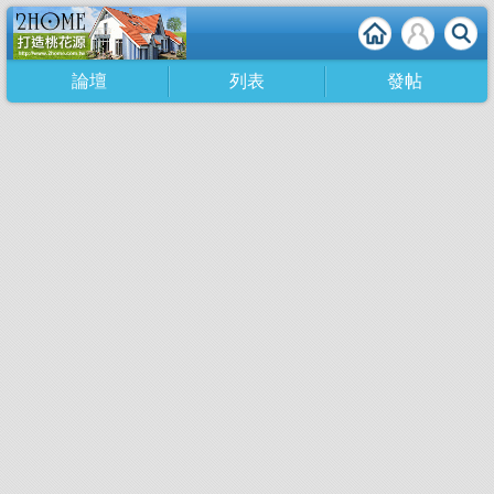
論壇
列表
發帖