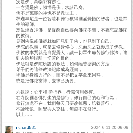
次是佛，萬物都有佛性，
一念覺是佛，頓悟是佛，求諸己身。
佛不是萬能的神也不是救世主，
釋迦牟尼是一位智慧和德行獲得圓滿覺悟的智者，也是眾
生的導師。
眾生燒香拜佛，是提醒自己要向佛陀學習，不要忘記佛陀
的教誨。
見到佛像或佛經就如同見到了佛，也見到了自己。
佛陀的教義，就是去修身修心，久而久之就形成了佛教。
佛教的本質就是自覺覺人，讓一切眾生痛苦修行佛法，達
到去除煩惱離一切苦的目的。
佛法就是佛陀所說的教法，如何離苦德樂的方法，
弟子們將這些教法紀錄成為經書，
學佛是身體力行的，而不是把文字拿來崇拜，
或是把佛陀當神，去求己所要。
六祖說：心平和 勞持界，行職何用參禪。
在寺院裡念佛打坐的是修行，修行自己的心和行為，
修行無處不在，我們每天只要改掉悪，培養善行，
不論吃飯、睡覺與人交往，無處不在修行。
以上……
richard531
2024-6-11 20:06:06