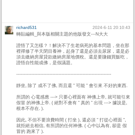
richard531
2024-6-11 20:10:43
轉貼編輯_與本版相關主題的他版發文---N大大
證悟了又怎樣？！解決不了生老病死的基本問題，坐在那
裡禪修了半天閉目養神，起身了還是必須去尿尿，還是必
須去繳納房屋貸款繳納房屋地價稅。還是要賺錢買飯吃，
證悟自性能成佛，是假議題。
---------------------------------------------------------------
靜坐, 除了 成不了佛, 而且還 " 可能 " 會引來 不好的東西.
所謂的 心電感應 ---> 只要心裡面有 神佛上帝, 就可能引來
假冒 的神佛上帝. ( 絕對不會有 " 真的 " 出現 ---> 據說是,
根本不存在. ).
因此, 不但不要浪費時間 ( 打坐 ), 還必須 " 打從心裡面 ",
就拒絕去相信, 有所謂的任何神佛. ( 心中以為有, 卻是 假
冒的 跑來了 ).