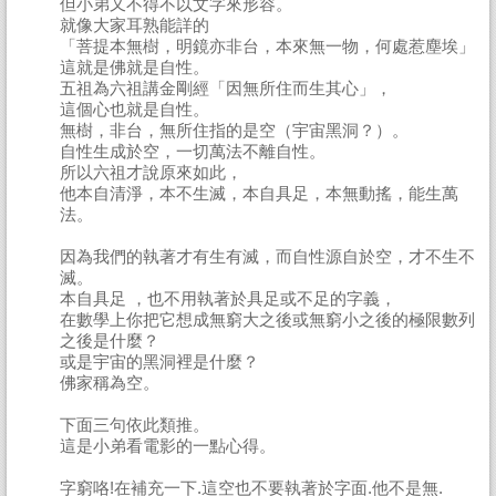
但小弟又不得不以文字來形容。
就像大家耳熟能詳的
「菩提本無樹，明鏡亦非台，本來無一物，何處惹塵埃」
這就是佛就是自性。
五祖為六祖講金剛經「因無所住而生其心」，
這個心也就是自性。
無樹，非台，無所住指的是空（宇宙黑洞？）。
自性生成於空，一切萬法不離自性。
所以六祖才說原來如此，
他本自清淨，本不生滅，本自具足，本無動搖，能生萬
法。
因為我們的執著才有生有滅，而自性源自於空，才不生不
滅。
本自具足 ，也不用執著於具足或不足的字義，
在數學上你把它想成無窮大之後或無窮小之後的極限數列
之後是什麼？
或是宇宙的黑洞裡是什麼？
佛家稱為空。
下面三句依此類推。
這是小弟看電影的一點心得。
字窮咯!在補充一下.這空也不要執著於字面.他不是無.