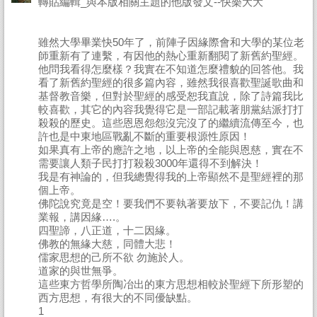
轉貼編輯_與本版相關主題的他版發文--快樂大大
雖然大學畢業快50年了，前陣子因緣際會和大學的某位老
師重新有了連繫，有因他的熱心重新翻閱了新舊約聖經。
他問我看得怎麼樣？我實在不知道怎麼禮貌的回答他。我
看了新舊約聖經的很多篇內容，雖然我很喜歡聖誕歌曲和
基督教音樂，但對於聖經的感受恕我直說，除了詩篇我比
較喜歡，其它的內容我覺得它是一部記載著朋黨結派打打
殺殺的歷史。這些恩恩怨怨沒完沒了的繼續流傳至今，也
許也是中東地區戰亂不斷的重要根源性原因！
如果真有上帝的應許之地，以上帝的全能與恩慈，實在不
需要讓人類子民打打殺殺3000年還得不到解決！
我是有神論的，但我總覺得我的上帝顯然不是聖經裡的那
個上帝。
佛陀說究竟是空！要我們不要執著要放下，不要記仇！講
業報，講因緣….。
四聖諦，八正道，十二因緣。
佛教的無緣大慈，同體大悲！
儒家思想的己所不欲 勿施於人。
道家的與世無爭。
這些東方哲學所陶冶出的東方思想相較於聖經下所形塑的
西方思想，有很大的不同優缺點。
1