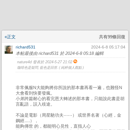
«正文
共有99條回復
richard531
2024-6-8 05:17:04
本帖最後由 richard531 於 2024-6-8 05:18 編輯
nature4d 發表於 2024-5-27 21:02
咖啡色是疑問, 藍色是回答. ( 純粹個人觀點 )
非常佩服N大能夠將你所說的那本書再看一遍，也難怪N
大會看到快要發瘋。
小弟跨篇耐心的看完恩大轉述的那本書，只能說此書是胡
言亂語，誤入歧途。
不論是電影（周星馳功夫⋯⋯） 或世界名著（心經，金
鋼經….），
能夠傳世 的，都能明心見性，直指人心