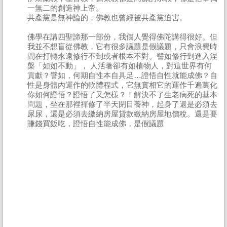
一無二的創造神上帝。
共產黨是無神論的，佛教也曾經被共產黨迫害。
佛學在講四聖諦那一部份，我個人覺得佛陀講得很好。但
我並不想盲從佛教，它有很多議題是假議題，只會浪費時
間在打轉永遠修行不到或者根本不對。譬如修行到進入涅
槃「如如不動」， 人活著卻有如植物人，對這世界有何
貢獻？譬如，何期自性本自具足…證悟自性就能成佛？自
性是身體內運作的軟體程式，它無實相它的運作千遍萬化
你如何證悟？證悟了又怎樣？！解決不了生老病死的基本
問題，坐在那裡禪修了半天閉目養神，起身了還是必須去
尿尿，還是必須去繳納房屋貸款繳納房屋地價稅。還是要
賺錢買飯吃，證悟自性能成佛，是假議題