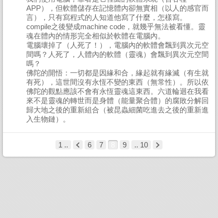
APP），但軟體儲存在記憶體內卻無實相（以人的感官而
言），只有寫程式的人知道他寫了什麼，怎樣寫。
compile之後變成machine code，就幾乎無法被看懂。靈
魂在體內的情形完全相似於軟體在電腦內。
電腦壞掉了（人死了！），電腦內的軟體會飄到異次元空
間嗎？人死了，人體內的軟體（靈魂）會飄到異次元空間
嗎？
佛陀的開悟：一切都是因緣和合，緣起就有緣滅（有生就
有死），這世間沒有永恆不變的東西（無常性）。所以依
佛陀的觀點應該不會有永恆靈魂這東西。六道輪迴在我看
來不是靈魂的轉世而是身體（能量聚合體）的腐敗分解回
歸大地之後的重新組合（被昆蟲細菌吃進去之後的重新進
入生物鏈）。
1 ..
6
7
8
9
.. 10