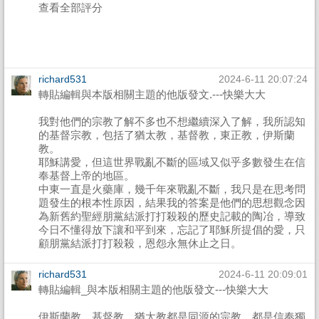
查看全部評分
richard531
2024-6-11 20:07:24
轉貼編輯與本版相關主題的他版發文.---快樂大大
我對他們的宗教了解不多也不想繼續深入了解，我所認知
的基督宗教，包括了猶太教，基督教，東正教，伊斯蘭
教。
耶穌講愛，但這世界戰亂不斷的區域又似乎多數發生在信
奉基督上帝的地區。
中東一直是火藥庫，幾千年來戰亂不斷，我只是在思考問
題發生的根本性原因，結果我的答案是他們的思想觀念因
為新舊約聖經朋黨結派打打殺殺的歷史記載的陶冶，導致
今日不懂得放下讓和平到來，忘記了耶穌所提倡的愛，只
顧朋黨結派打打殺殺，恩怨永無休止之日。
richard531
2024-6-11 20:09:01
轉貼編輯_與本版相關主題的他版發文---快樂大大
伊斯蘭教，基督教，猶太教都是同源的宗教，都是信奉獨