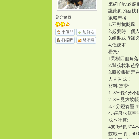
來網子毀於颱
護此刻的荔枝
o
萬分會員
策略思考:
1.不對抗颱風
2.必要時一個
串個門
加好友
3.組裝或拆卸
打招呼
發消息
4.低成本
構想:
1果樹四個角
2.幫荔枝和芭
3.將蚊帳固定
m
大功告成！
材料 需求:
1. 3米長4分不
2. 3米見方蚊
3. 4分錏管壓 
4. 礦泉水瓶空
成本計算:
4支3米長304
蚊帳一頂，60
e