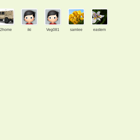
2home
iki
Veg081
samlee
eastern