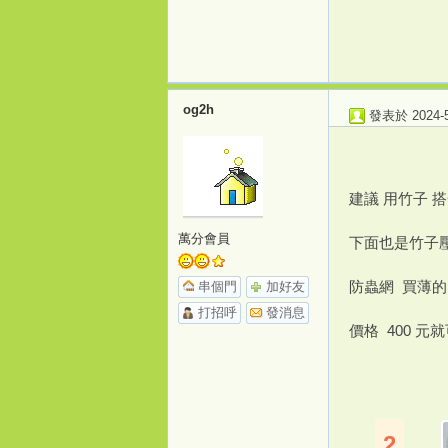
og2h
發表於 2024-5-
建議 用竹子 
萬分會員
下面也是竹子
防蟲網 買薄的
串個門
加好友
打招呼
發消息
價格 400 
2