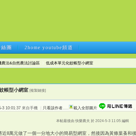
B粉絲團
2home youtube頻道
B粉絲團
2home youtube頻道
機農法&自然農法討論區
低成本單元化蚊帳型小網室
›
蚊帳型小網室
[複製鏈接]
3 10:01:37
來自手機
|
只看該作者
.....
載入全部圖片
.
本帖最後由 快樂農夫 於 2024-5-3 11:05 編輯
了將近8萬元做了一個一分地大小的簡易型網室，然後因為黃條葉蚤和