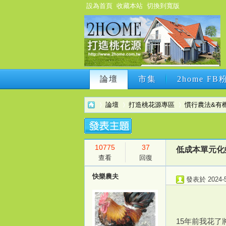
設為首頁
收藏本站
切換到寬版
論壇
市集
2home F
論壇
市集
2home F
論壇
打造桃花源專區
慣行農法&有
10775
37
2h
›
›
›
低成本單元化
查看
回復
快樂農夫
發表於 2024-5-
15年前我花