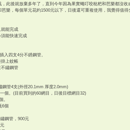
風，此後就放棄多年了，直到今年因為果實蠅叮咬枇杷和芭樂都沒收
和芭樂，每個單元花約1500元以下，日後還可重複使用，我覺得值得
人就能完成
必須能快速完成
落插入四支4分不銹鋼管。
樂掛上蚊帳
在不鏽鋼管
鏽鋼管4支(外徑20.1mm 厚度2.0mm)
帳一個。(目前買到的60網目，日後目標網目32)
4個。
瓶6個
不鏽鋼管，900元
0元