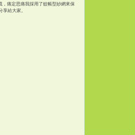
成，痛定思痛我採用了蚊帳型紗網來保
分享給大家。