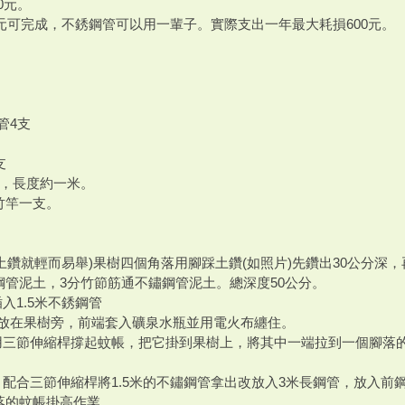
0元。
0元可完成，不銹鋼管可以用一輩子。實際支出一年最大耗損600元。
管4支
支
支，長度約一米。
竹竿一支。
擎土鑽就輕而易舉)果樹四個角落用腳踩土鑽(如照片)先鑽出30公分深
鋼管泥土，3分竹節筋通不鏽鋼管泥土。總深度50公分。
插入1.5米不銹鋼管
鋼管放在果樹旁，前端套入礦泉水瓶並用電火布纏住。
，用三節伸縮桿撐起蚊帳，把它掛到果樹上，將其中一端拉到一個腳落
，配合三節伸縮桿將1.5米的不鏽鋼管拿出改放入3米長鋼管，放入
落的蚊帳掛高作業。