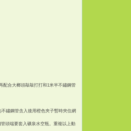
，再配合大榔頭敲敲打打和1米半不鏽鋼管
的不鏽鋼管含入後用橙色夾子暫時夾住網
前鋼管頭端要套入礦泉水空瓶。重複以上動