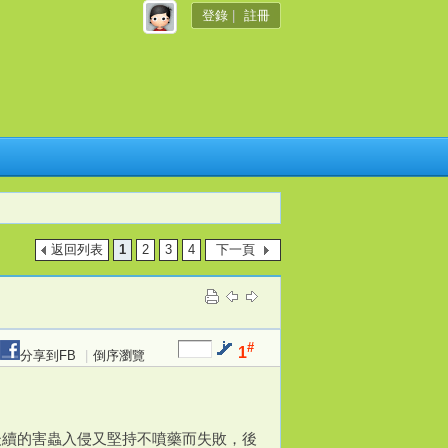
登錄
|
註冊
返回列表
1
2
3
4
下一頁
#
1
分享到FB
|
倒序瀏覽
後續的害蟲入侵又堅持不噴藥而失敗，後