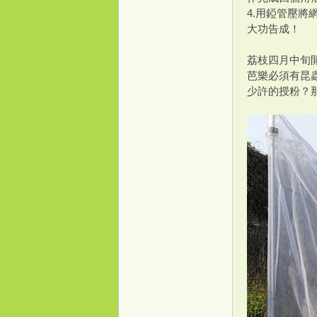
4.用錏管壓將
大功告成！
荔枝四月中旬
芭樂必須有昆
少許的授粉？
桃
花