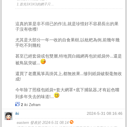
1.首先3X3X3的網子只 ...
這真的算是非不得已的作法,就是珍惜好不容易長出的果
子沒有收穫!
尤其是大部分一年一收的自食果樹,以枇杷為例,前幾年幾
乎吃不到幾粒
甚至已經套袋或包雙層,特地買白鐵網再包於紙袋外...還是
被鳥鼠突破...
還買了老鷹風箏高掛其上,都無效果...慘到紙袋破裂毫無收
成!
今年除了照樣包紙袋+套大網罩+底下捕鼠器,才有起色嚐
到多年失去的味道!...
2
iki
Zefram
iki
2024-5-31 08:16:46
eastern 發表於 2024-5-31 08:14