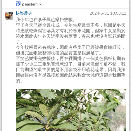
2
eastern
iki
快樂農夫
2024-5-31 10:53:11
我今年也在李子與芭樂掛蚊帳。
李子今天已經全數收成，今年生產數量不多，原因是冬天
時應該乾燥讓它落葉才有利於春來花開，但家中女皇勤於
澆水因此去年冬天近乎沒有落葉，春來也就沒有繁花盛開
了。
今年蚊帳買來有點晚，因此有些李子已經被果實蠅叮咬，
但掛完蚊帳後整體收穫的品質還是很滿足了。
至於芭樂掛完蚊帳後，再在裡面掛了一個黃色黏板初期有
抓了少少二三隻果實蠅就沒了。目前果況似乎還不錯，我
目前期望的最主要的是不用套袋不用疏花疏果，因為我預
期蚊帳內沒有昆蟲授粉因此結果數會大減但這卻是我期望
的。