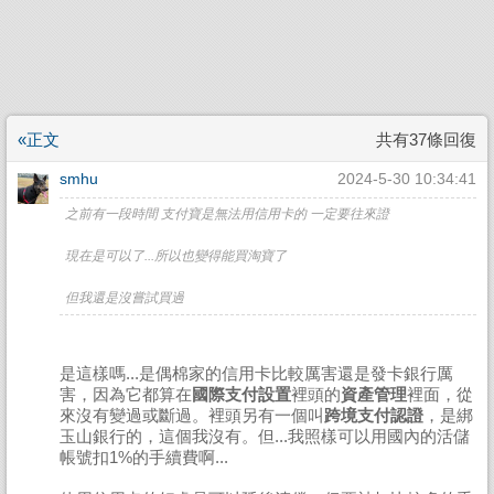
«正文
共有37條回復
smhu
2024-5-30 10:34:41
之前有一段時間 支付寶是無法用信用卡的 一定要往來證
現在是可以了...所以也變得能買淘寶了
但我還是沒嘗試買過
是這樣嗎...是偶棉家的信用卡比較厲害還是發卡銀行厲
害，因為它都算在
國際支付設置
裡頭的
資產管理
裡面，從
來沒有變過或斷過。裡頭另有一個叫
跨境支付認證
，是綁
玉山銀行的，這個我沒有。但...我照樣可以用國內的活儲
帳號扣1%的手續費啊...