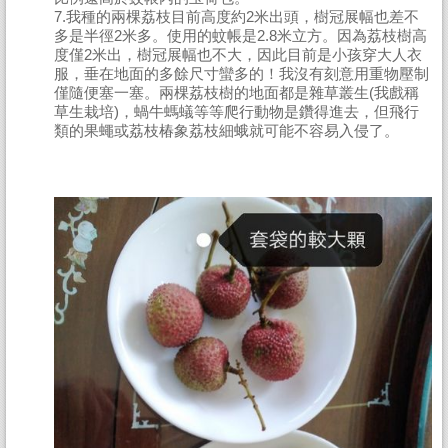
7.我種的兩棵荔枝目前高度約2米出頭，樹冠展幅也差不
多是半徑2米多。使用的蚊帳是2.8米立方。因為荔枝樹高
度僅2米出，樹冠展幅也不大，因此目前是小孩穿大人衣
服，垂在地面的多餘尺寸蠻多的！我沒有刻意用重物壓制
僅隨便塞一塞。兩棵荔枝樹的地面都是雜草叢生(我戲稱
草生栽培)，蝸牛螞蟻等等爬行動物是鑽得進去，但飛行
類的果蠅或荔枝椿象荔枝細蛾就可能不容易入侵了。