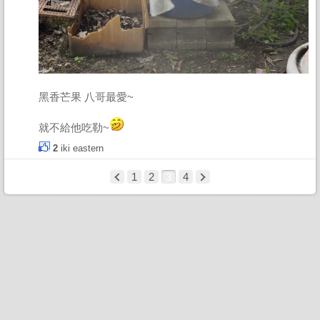
黑香芒果 八哥最愛~
就不給他吃勒~
2
iki
eastern
1
2
3
4