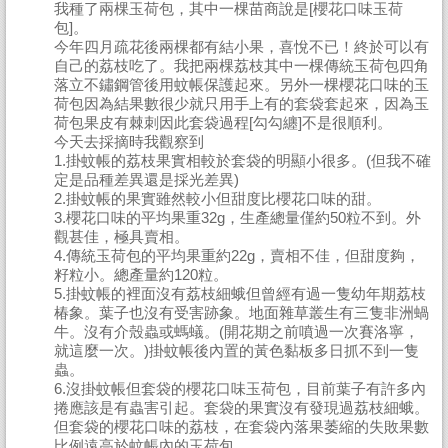
我種了兩棵玉荷包，其中一棵苗商說是[櫻花口味玉荷
包]。
今年四月疏花後兩棵都有結小果，喜悅不已！終於可以有
自己的荔枝吃了。我把兩棵荔枝其中一棵傳統玉荷包四角
落立不鏽鋼管後用蚊帳保護起來。另外一棵櫻花口味的玉
荷包因為結果數很少就只用手上有的套袋套起來，因為玉
荷包果皮有棘刺因此套袋過程[勾勾纏]不是很順利。
今天去採摘時我觀察到
1.掛蚊帳的荔枝果實相較於套袋的明顯小很多。(但我不確
定是品種差異還是採光差異)
2.掛蚊帳的果實雖然較小但甜度比櫻花口味的甜。
3.櫻花口味的平均果重32g，生產總量僅約50粒不到。外
觀甚佳，極具賣相。
4.傳統玉荷包的平均果重約22g，賣相不佳，但甜度夠，
籽粒小。總產量約120粒。
5.掛蚊帳的裡面沒有荔枝細蛾但曾經有過一隻幼年期荔枝
椿象。葉子也沒有受害跡象。地面雜草叢生有三隻非洲蝸
牛。沒有介殼蟲或螞蟻。(開花期之前噴過一次賽洛寧，
就這麼一次。)掛蚊帳後內置的黃色黏板多日抓不到一隻
蟲。
6.沒掛蚊帳但套袋的櫻花口味玉荷包，目前葉子有許多內
捲應該是有蟲害引起。套袋的果實沒有發現過荔枝細蛾。
但套袋的櫻花口味的荔枝，在套袋內落果萎縮的失敗果數
比例遠高於蚊帳內的玉荷包。