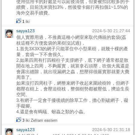
使用信用卡的好處是可以延後清償，但要被扣比較多的手
續費，目前洗米寶扣3%，然後發卡銀行再扣個1~1.5%的
海外交易手續費。
1
iki
sayya123
2024-5-30 21:27:44
個人實際用過，不推薦這種小網室來取代傳統的套袋(荔
枝這種不方便套袋的果樹沒試過)，
1.首先3X3X3的網子只能罩住中小型果樹，就幾十棵的產
量，套袋一下不會很久。
2.如果四周有打四根柱子支撐網子，底下網子通常都是散
開在地上四周，不夠嚴實，就算拿石頭壓，吹個大風還是
會露出縫隙，就出現漏網之蟲，想壓得很嚴實那就要大費
周章了。
如果沒打四周柱子，網整束網子收起來圍繞樹幹，但網子
都壓在樹上，會壓迫樹枝，整個樹勢都被壓低，擠迫生長
空間。
3.有網子一定會干擾後續的除草工作，擔心割破網子，礙
手礙腳。
4.還是會有螞蟻、蚜蟲之類的小蟲。
3
iki
Zefram
eastern
sayya123
2024-5-30 21:31:18