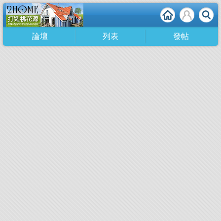
論壇
列表
發帖