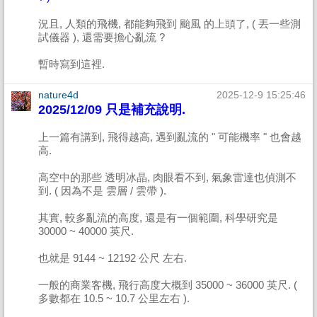
況且, 人類的飛機, 都能夠飛到 颱風 的上頭了, ( 丟一些測
試儀器 ), 還需要擔心亂流 ?
暫時寫到這裡.
nature4d
2025-12-9 15:25:46
2025/12/09 只是補充說明.
上一篇有講到, 飛得越高, 遇到亂流的 " 可能機率 " 也會越
高.
高空中的那些 透明冰晶, 肉眼看不到, 氣象雷達也偵測不
到. ( 因為不是 雲層 / 雲帶 ).
其實, 較多亂流的高度, 還是有一個範圍, 科學研究是
30000 ~ 40000 英尺.
也就是 9144 ~ 12192 公尺 左右.
一般的商業客機, 飛行高度大概到 35000 ~ 36000 英尺. (
多數都在 10.5 ~ 10.7 公里左右 ).