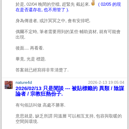
於是, 02/04 晚間的空檔, 趕緊先 截起來.
( 02/05 的現
在是否還存在, 也不用管了 ).
身為傳達者, 或許冥冥之中, 會有安排吧.
偶爾不定時, 筆者需要用到的某些 輔助資材, 就有可能會
出現.
後面.... 再看看.
畢竟, 光是 標題.
答案就已經寫得非常清楚了.
nature4d
2026-2-13 19:05:04
2026/02/13 只是閒談 --- 被貼標籤的 異類 / 陰謀
論者 / 宗教狂熱份子.
有句俗話叫做 高處不勝寒.
意思就是, 缺乏所謂 同溫層 可以相互支持, 包容與取暖的
空間與環境.