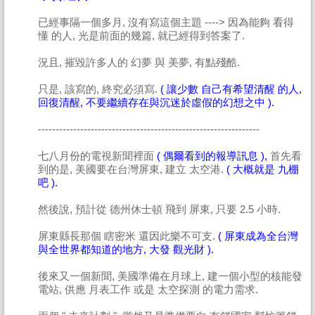
已經事隔一個多月, 沒有寫這個主題 ----> 因為能夠 看得
懂 的人, 光是前面的幾篇, 就已經得到答案了.
況且, 摧毀許多人的 幻夢 與 美夢, 有點殘酷.
只是, 該寫的, 終究必須寫.
( 讓少數 自己有希望清醒 的人,
回復清醒, 不要繼續存在與沉迷於虛假的幻想之中 ).
---------------------------------------------------------------
七八月份的電視新聞裡面
( 偶爾看到的報導訊息 ),
首先看
到的是, 美國要在台灣屏東, 建立 太空港.
( 大概就是 九棚
吧 ).
然後說, 預計從 德州休士頓 飛到 屏東, 只要 2.5 小時.
屏東縣長那個 瞎密米 還因此樂不可支.
( 屏東成為全台灣
與全世界都知道的地方, 大發 觀光財 ).
後來又一個新聞, 美國準備在月球上, 建一個小型的核能發
電站, 供應 月表工作 或是 太空探測 的電力需求.