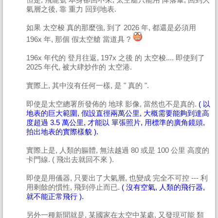
氣層之後, 靠 重力 回到地表.
如果 太空梭 真的那麼強, 到了 2026 年, 都還是必須用
196x 年, 那個 假太空艙 當道具 ?
196x 年代的 登月往返, 197x 之後 的 太空梭.... 即使到了
2025 年代, 被大肆炒作的 太空港.
實際上, 其中沒有任何一樣, 是 " 真的 ".
即使是太空總署所發佈的 地球 影像, 當然也不是真的.
( 以
地表的巨大範圍, 假設直徑兩萬公里, 大概需要能夠到達高
度超過 3.5 萬公里, 才能以 單張照片, 用標準的廣角鏡頭,
拍出地表的實際樣貌 ).
實際上是, 人類的軀體, 無法越過 80 或是 100 公里 高度的
卡門線. ( 飛出去就回不來 ).
即使是用儀器, 只要出了大氣層, 也變成 完全不可控 --- 利
用剩餘的慣性, 飛到停止而已.
( 沒有空氣, 人類的飛行器,
就不能正常飛行 ).
另外一種新聞就是, 某國家在太空中某處, 又發現可能 類