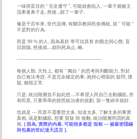
一味與盲目的 " 完全遵守 ", 可能就會陷入, 一輩子都被主
流牽著鼻子走, 然後...錯了一輩子.
像是千百年來, 世代流傳, 有關宗教與民俗傳統, 就 " 可能 "
不是對的行為.
而是 99 % 的人, 因為基於 寧可信其有 的觀念與心態, 盲
目跟隨, 然後就....錯到死為止, 略.
-------------------------------------------------------
每個人類, 天性上, 都有 " 獨自 " 的思考與判斷能力, 對於
自己無法考證, 不是完全確定的事, 抱持心裡面的 疑問, 懷
疑, 都很正常.
只是, 統治階層並不如此想....不希望人民自己去動腦筋, 所
有民眾, 只要乖乖的按照統治者的規劃, 當一隻綿羊就好.
也就是 --- 民眾不需要想太多, 知道太多, 了解太多的事實
真相, 或是動腦筋, 想要 質疑 與 推翻, 統治階層所謂的真
相.
( 因為, 實際的內幕, 可能很多都是 假相 --- 被嚴密隱瞞
與包裹的世紀漫天謊言 ).