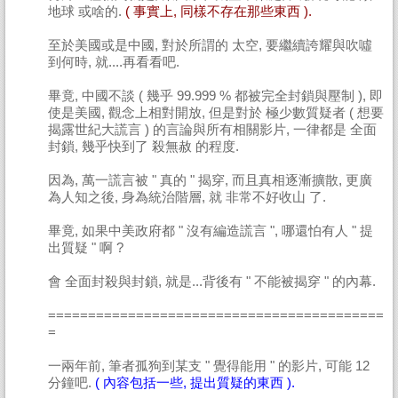
地球 或啥的.
( 事實上, 同樣不存在那些東西 ).
至於美國或是中國, 對於所謂的 太空, 要繼續誇耀與吹噓
到何時, 就....再看看吧.
畢竟, 中國不談 ( 幾乎 99.999 % 都被完全封鎖與壓制 ), 即
使是美國, 觀念上相對開放, 但是對於 極少數質疑者 ( 想要
揭露世紀大謊言 ) 的言論與所有相關影片, 一律都是 全面
封鎖, 幾乎快到了 殺無赦 的程度.
因為, 萬一謊言被 " 真的 " 揭穿, 而且真相逐漸擴散, 更廣
為人知之後, 身為統治階層, 就 非常不好收山 了.
畢竟, 如果中美政府都 " 沒有編造謊言 ", 哪還怕有人 " 提
出質疑 " 啊 ?
會 全面封殺與封鎖, 就是...背後有 " 不能被揭穿 " 的內幕.
==========================================
=
一兩年前, 筆者孤狗到某支 " 覺得能用 " 的影片, 可能 12
分鐘吧.
( 內容包括一些, 提出質疑的東西 ).