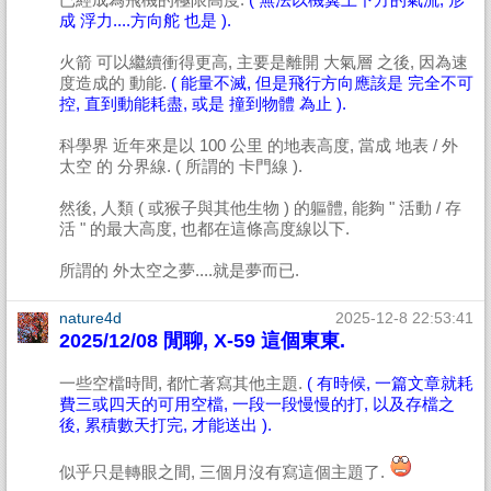
成 浮力....方向舵 也是 ).
火箭 可以繼續衝得更高, 主要是離開 大氣層 之後, 因為速
度造成的 動能.
( 能量不滅, 但是飛行方向應該是 完全不可
控, 直到動能耗盡, 或是 撞到物體 為止 ).
科學界 近年來是以 100 公里 的地表高度, 當成 地表 / 外
太空 的 分界線. ( 所謂的 卡門線 ).
然後, 人類 ( 或猴子與其他生物 ) 的軀體, 能夠 " 活動 / 存
活 " 的最大高度, 也都在這條高度線以下.
所謂的 外太空之夢....就是夢而已.
nature4d
2025-12-8 22:53:41
2025/12/08 閒聊, X-59 這個東東.
一些空檔時間, 都忙著寫其他主題.
( 有時候, 一篇文章就耗
費三或四天的可用空檔, 一段一段慢慢的打, 以及存檔之
後, 累積數天打完, 才能送出 ).
似乎只是轉眼之間, 三個月沒有寫這個主題了.