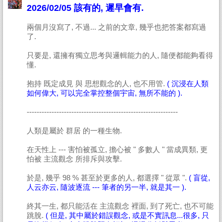
2026/02/05 該有的, 遲早會有.
兩個月沒寫了, 不過... 之前的文章, 幾乎也把答案都寫過
了.
只要是, 還擁有獨立思考與邏輯能力的人, 隨便都能夠看得
懂.
抱持 既定成見 與 思想觀念的人, 也不用管.
( 沉浸在人類
如何偉大, 可以完全掌控整個宇宙, 無所不能的 ).
-------------------------------------------------------------
人類是屬於 群居 的一種生物.
在天性上 --- 害怕被孤立, 擔心被 " 多數人 " 當成異類, 更
怕被 主流觀念 所排斥與攻擊.
於是, 幾乎 98 % 甚至於更多的人, 都選擇 " 從眾 ".
( 盲從,
人云亦云, 隨波逐流 --- 筆者的另一半, 就是其一 ).
終其一生, 都只能活在 主流觀念 裡面, 到了死亡, 也不可能
跳脫.
( 但是, 其中屬於錯誤觀念, 或是不實訊息...很多, 只