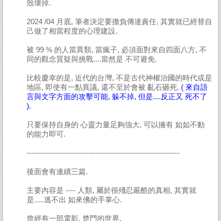
殼壞掉.
2024 /04 月底, 筆者決定要擔負傳達責任, 其實就已經替自
己做了相當程度的心理建設.
被 99 % 的人當異類, 當瘋子, 必須面對來自四面八方, 不
同的觀念質疑與挑戰....當然是 不可避免.
比較慶幸的是, 近代的台灣, 不是古代神權治國的時代或是
地區, 即使有一點異議, 還不至於會被 亂石砸死.
( 來自語
言與文字方面的攻擊可能, 躲不掉, 但是....反正又 死不了
).
只要保持自身的 心靈力量足夠強大, 可以擁有 如如不動
的能力即可.
--------------------------------------------------------------
後面會有連續三篇.
主要內容是 ---- 人類, 屬於很殘忍嚴酷的真相, 其實就
是.....逃不出 如來佛的手掌心.
曾經有一部電影, 楚門的世界.