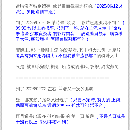
當時沒有特別留存, 像是畫面截圖之類的.
( 2025/06/12 才
決定, 要開這個主題 ).
到了 2025/07 ~ 08 某時候, 發現.... 影片已經孤狗不到了.
(
99.99 % 以上的機率, 只剩下一堆, 站在主流立場, 拼命攻
擊這些 少數質疑者 的影片內容 --- 說這些質疑者, 腦袋破
了大洞, 頭殼壞掉, 智障兼腦殘那些的 ).
實際上, 那些 脫離主流 的質疑者, 其中很大比例, 是屬於
"
還具有獨立思考能力 / 不輕易被主流影響 "
的特殊人士.
只是, 被 非我族類 概念, 所造成的排斥, 攻擊, 終究難免.
====================================
到了 2026/02/03 左右, 筆者又一次的孤狗.
疑....那支影片居然又出現了.
( 只要不定時, 努力的 上架,
偶爾可能會成為 漏網之魚 --- 雖然可能 活不久 ).
而且還是出現在 孤狗結果 的 第二頁 前段.
( 不是八頁或是
十幾頁以上, 都根本看不到 ).