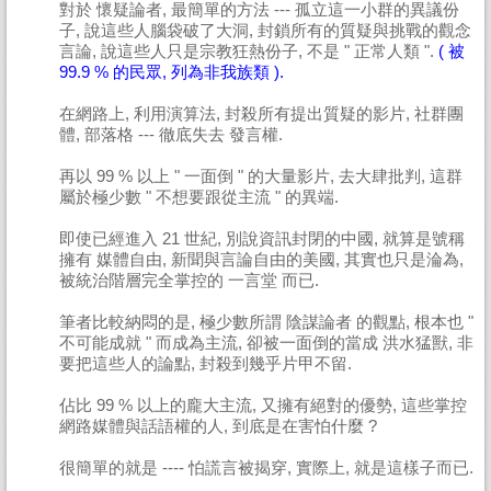
對於 懷疑論者, 最簡單的方法 --- 孤立這一小群的異議份
子, 說這些人腦袋破了大洞, 封鎖所有的質疑與挑戰的觀念
言論, 說這些人只是宗教狂熱份子, 不是 " 正常人類 ".
( 被
99.9 % 的民眾, 列為非我族類 ).
在網路上, 利用演算法, 封殺所有提出質疑的影片, 社群團
體, 部落格 --- 徹底失去 發言權.
再以 99 % 以上 " 一面倒 " 的大量影片, 去大肆批判, 這群
屬於極少數 " 不想要跟從主流 " 的異端.
即使已經進入 21 世紀, 別說資訊封閉的中國, 就算是號稱
擁有 媒體自由, 新聞與言論自由的美國, 其實也只是淪為,
被統治階層完全掌控的 一言堂 而已.
筆者比較納悶的是, 極少數所謂 陰謀論者 的觀點, 根本也 "
不可能成就 " 而成為主流, 卻被一面倒的當成 洪水猛獸, 非
要把這些人的論點, 封殺到幾乎片甲不留.
佔比 99 % 以上的龐大主流, 又擁有絕對的優勢, 這些掌控
網路媒體與話語權的人, 到底是在害怕什麼 ?
很簡單的就是 ---- 怕謊言被揭穿, 實際上, 就是這樣子而已.