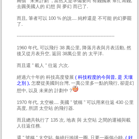
兩個 " 未來計劃 ", 當然又是準備要向 有錢國家 幫忙籌錢,
去圓美國人的 幻想 與 夢幻 而已了.
而且, 筆者可以 100 % 的說.... 純粹還是 不可能 的幻夢罷
了.
---------------------------------------------------------------
1960 年代, 可以飛行 38 萬公里, 降落月表與月表活動, 然
後又從月表升空, 返回 38萬公里 的 太平洋.
而且還 " 載人 " 往返 六次.
經過六十年的 科技高度發展
( 科技程度的今與昔, 是 天壤
之別 ),
怎麼從美國到台灣, 一萬公里多一點的飛行, 卻是幻
想中, 以及 未來的 計劃中 ?
1970 年代, 太空梭.... 美國 " 號稱 " 可以用來往返 430 公里
高度, 所謂 太空站 的飛行器.
而且總共執行了 135 次, 地表 與 太空站 之間的運補與載
人往返任務.
還 " 號稱 " 太空站, 每繞行地球一圈, 只要一兩個小時.
( 好