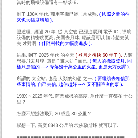
當時的飛機設備還有一點落伍.
到了 198X 年代, 商用客機已經非常成熟.
( 國際之間的往
來也大幅度增加 ).
照道理, 經過 20 年, 從 真空管 已經進展到 電子 IC , 導航
設備的精密度更高, 美國去月球, 應該是可以 隨時想去就
去 才對啊.
( 伴隨科技的大幅度進步 ).
結果, 到了 2025 年代 的今天
( 登月之後快 60 年了 ),
人類
想要飛去月球, 還是 " 畫大餅 " 而已.
( 無人的機器登月, 同
樣只是假的 ---> 降落幾千萬公里的火星, 更是天方夜譚 ).
所謂的 太空站, 也是 人類的幻想 之一.
( 要繼續去相信那
些事情的, 自己去信, 越信越好 ---> 又不關筆者的事 ).
198X ~ 2025 年代, 商業飛機的高度, 為什麼一直都在 十公
里 ?
怎麼不想辦法飛到 20 或是 30 公里 ?
聯想一下, 高度 8848 公尺的 埃佛勒斯峰 就可以了.
=======================================