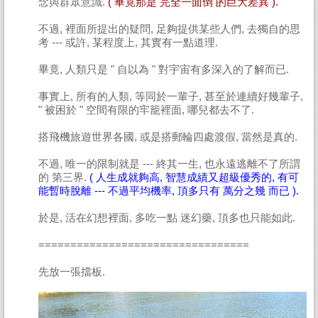
念與群眾意識.
( 畢竟那是 完全一面倒 的巨大差異 ).
不過, 裡面所提出的疑問, 足夠提供某些人們, 去獨自的思
考 --- 或許, 某程度上, 其實有一點道理.
畢竟, 人類只是 " 自以為 " 對宇宙有多深入的了解而已.
事實上, 所有的人類, 等同於一輩子, 甚至於連續好幾輩子,
" 被困於 " 空間有限的牢籠裡面, 哪兒都去不了.
搭飛機旅遊世界各國, 或是搭郵輪四處渡假, 當然是真的.
不過, 唯一的限制就是 --- 終其一生, 也永遠逃離不了所謂
的 第三界.
( 人生成就夠高, 智慧成績又超級優秀的, 有可
能暫時脫離 --- 不過平均機率, 頂多只有 萬分之幾 而已 ).
於是, 活在幻想裡面, 多吃一點 迷幻藥, 頂多也只能如此.
=================================
先放一張擋板.