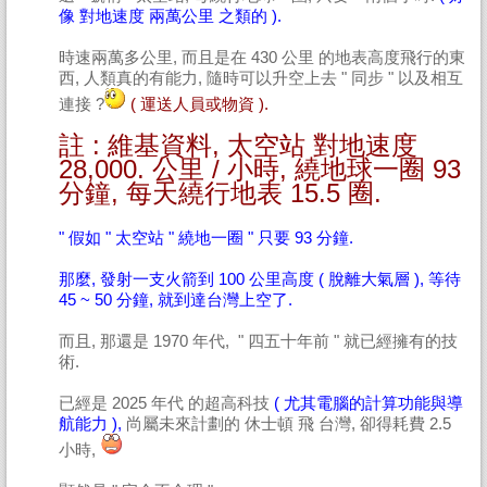
像 對地速度 兩萬公里 之類的 ).
時速兩萬多公里, 而且是在 430 公里 的地表高度飛行的東
西, 人類真的有能力, 隨時可以升空上去 " 同步 " 以及相互
連接 ?
( 運送人員或物資 ).
註 : 維基資料, 太空站 對地速度
28,000. 公里 / 小時, 繞地球一圈 93
分鐘, 每天繞行地表 15.5 圈.
" 假如 " 太空站 " 繞地一圈 " 只要 93 分鐘.
那麼, 發射一支火箭到 100 公里高度 ( 脫離大氣層 ), 等待
45 ~ 50 分鐘, 就到達台灣上空了.
而且, 那還是 1970 年代, " 四五十年前 " 就已經擁有的技
術.
已經是 2025 年代 的超高科技
( 尤其電腦的計算功能與導
航能力 ),
尚屬未來計劃的 休士頓 飛 台灣, 卻得耗費 2.5
小時,