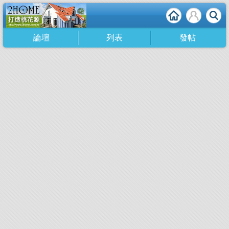
論壇
列表
發帖