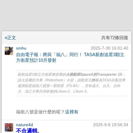
«正文
共有72條回復
smhu
2025-7-30 16:01:40
自由電子報：將與「福八」同行！ TASA新創追星3顆立
方衛星預計10月發射
新創追星3顆立方衛星將搭乘的
火箭航班SpaceX的Transporter 15
，
該火箭屬於共乘（Rideshare）火箭，該航班主酬載為TASA自製光學
遙測衛星福衛八號第一顆衛星（FS-8A），另有成大、台大、台科
大、淡江大學共同研發的Lilium-2、Lilium-3。
福衛八號是做什麼的呢？
這裡有
nature4d
2025-9-8 19:56:34
不合邏輯.