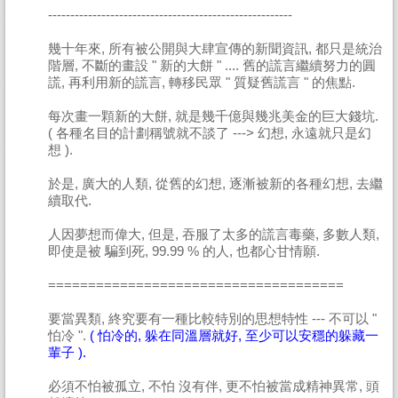
-------------------------------------------------------
幾十年來, 所有被公開與大肆宣傳的新聞資訊, 都只是統治
階層, 不斷的畫設 " 新的大餅 " .... 舊的謊言繼續努力的圓
謊, 再利用新的謊言, 轉移民眾 " 質疑舊謊言 " 的焦點.
每次畫一顆新的大餅, 就是幾千億與幾兆美金的巨大錢坑.
( 各種名目的計劃稱號就不談了 ---> 幻想, 永遠就只是幻
想 ).
於是, 廣大的人類, 從舊的幻想, 逐漸被新的各種幻想, 去繼
續取代.
人因夢想而偉大, 但是, 吞服了太多的謊言毒藥, 多數人類,
即使是被 騙到死, 99.99 % 的人, 也都心甘情願.
=====================================
要當異類, 終究要有一種比較特別的思想特性 --- 不可以 "
怕冷 ".
( 怕冷的, 躲在同溫層就好, 至少可以安穩的躲藏一
輩子 ).
必須不怕被孤立, 不怕 沒有伴, 更不怕被當成精神異常, 頭