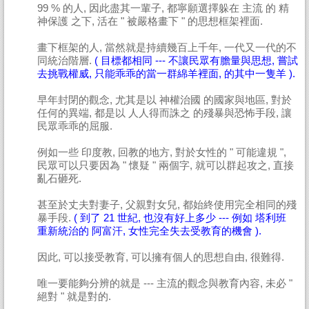
99 % 的人, 因此盡其一輩子, 都寧願選擇躲在 主流 的 精
神保護 之下, 活在 " 被嚴格畫下 " 的思想框架裡面.
畫下框架的人, 當然就是持續幾百上千年, 一代又一代的不
同統治階層.
( 目標都相同 --- 不讓民眾有膽量與思想, 嘗試
去挑戰權威, 只能乖乖的當一群綿羊裡面, 的其中一隻羊 ).
早年封閉的觀念, 尤其是以 神權治國 的國家與地區, 對於
任何的異端, 都是以 人人得而誅之 的殘暴與恐怖手段, 讓
民眾乖乖的屈服.
例如一些 印度教, 回教的地方, 對於女性的 " 可能違規 ",
民眾可以只要因為 " 懷疑 " 兩個字, 就可以群起攻之, 直接
亂石砸死.
甚至於丈夫對妻子, 父親對女兒, 都始終使用完全相同的殘
暴手段.
( 到了 21 世紀, 也沒有好上多少 --- 例如 塔利班
重新統治的 阿富汗, 女性完全失去受教育的機會 ).
因此, 可以接受教育, 可以擁有個人的思想自由, 很難得.
唯一要能夠分辨的就是 --- 主流的觀念與教育內容, 未必 "
絕對 " 就是對的.