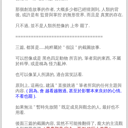
那個創造故事的作者, 大概多少都已經猜測到, 人類的背
後, 或許是有 監督與掌控 的無形世界, 而且是 真實的存在.
只不過, 並不是人類所想像的 上帝 罷了.
==================================
三篇, 都算是.....純粹屬於 " 假設 " 的截圖故事.
可以想像成是 黑色四足動物 所言的, 筆者寫的東西, 不屬
於科學, 或是稱為 怪力亂神.
也可以像某人所講的, 適合當笑話看.
原則上, 這兩位, 建議 " 直接跳過 " 筆者所寫的任何主題與
內容.
( 因為, 會 越看越難過, 甚至於影響本來良好的心情,
不看也罷 ).
如果無法 " 暫時先放開 " 既定成見與觀念的人, 最好也不
用看.
後面三篇的截圖內容, 當然不可能推翻得了, 龐大的主流觀