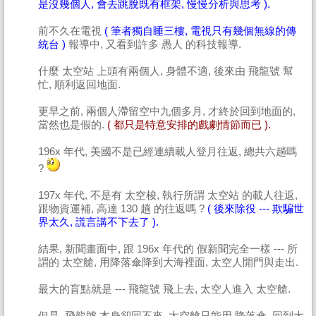
是沒幾個人, 會去跳脫既有框架, 慢慢分析與思考 ).
前不久在電視
( 筆者獨自睡三樓, 電視只有幾個無線的傳
統台 )
報導中, 又看到許多 愚人 的科技報導.
什麼 太空站 上頭有兩個人, 身體不適, 後來由 飛龍號 幫
忙, 順利返回地面.
更早之前, 兩個人滯留空中九個多月, 才終於回到地面的,
當然也是假的.
( 都只是特意安排的戲劇情節而已 ).
196x 年代, 美國不是已經連續載人登月往返, 總共六趟嗎
?
197x 年代, 不是有 太空梭, 執行所謂 太空站 的載人往返,
跟物資運補, 高達 130 趟 的往返嗎 ?
( 後來除役 --- 欺騙世
界太久, 謊言講不下去了 ).
結果, 新聞畫面中, 跟 196x 年代的 假新聞完全一樣 --- 所
謂的 太空艙, 用降落傘降到大海裡面, 太空人開門與走出.
最大的盲點就是 --- 飛龍號 飛上去, 太空人進入 太空艙.
但是, 飛龍號 本身卻回不來, 太空艙只能用 降落傘, 回到大