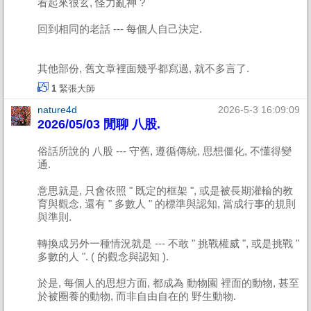
看起來很玄, 怪力亂神 ?
回到相同的老話 --- 每個人自己決定.
其他部份, 舊文章裡面幾乎都寫過, 就不多言了.
1
緊張大師
nature4d
2026-5-3 16:09:09
2026/05/03 閒聊 八股.
俗話所說的 八股 --- 守舊, 遵循傳統, 思想僵化, 不懂得變
通.
意思就是, 只會依照 " 既定的框架 ", 或是被長期灌輸的教
育與觀念, 還有 " 多數人 " 的標準與認知, 當成行事的規則
與準則.
轉換成另外一種情況就是 --- 不敢 " 挑戰權威 ", 或是挑戰 "
多數的人 ". ( 的觀念與認知 ).
於是, 每個人的思想方面, 都成為 動物園 裡面的動物, 甚至
於被圈養的動物, 而非自由自在的 野生動物.