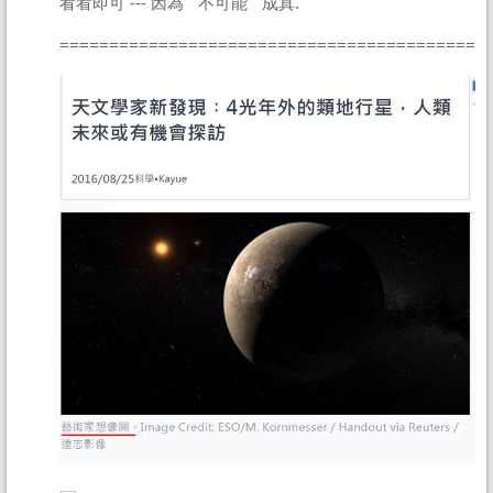
看看即可 --- 因為 " 不可能 " 成真.
==========================================