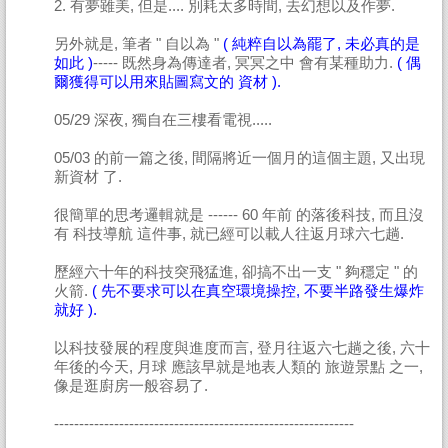
2. 有夢雖美, 但是.... 別耗太多時間, 去幻想以及作夢.
另外就是, 筆者 " 自以為 "
( 純粹自以為罷了, 未必真的是
如此 )
----- 既然身為傳達者, 冥冥之中 會有某種助力.
( 偶
爾獲得可以用來貼圖寫文的 資材 ).
05/29 深夜, 獨自在三樓看電視.....
05/03 的前一篇之後, 間隔將近一個月的這個主題, 又出現
新資材 了.
很簡單的思考邏輯就是 ------ 60 年前 的落後科技, 而且沒
有 科技導航 這件事, 就已經可以載人往返月球六七趟.
歷經六十年的科技突飛猛進, 卻搞不出一支 " 夠穩定 " 的
火箭.
( 先不要求可以在真空環境操控, 不要半路發生爆炸
就好 ).
以科技發展的程度與進度而言, 登月往返六七趟之後, 六十
年後的今天, 月球 應該早就是地表人類的 旅遊景點 之一,
像是逛廚房一般容易了.
------------------------------------------------------------