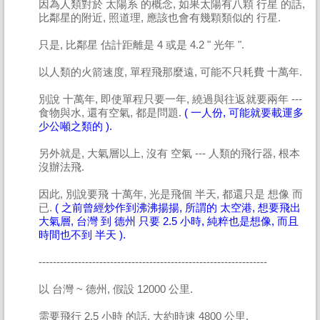
因為人類對於 太陽系 的概念, 如果太陽有八顆 行星 的話,
比鄰星的附近, 照道理, 應該也會有幾顆類似的 行星.
只是, 比鄰星 估計距離是 4 或是 4.2 " 光年 ".
以人類的火箭速度, 單程飛那麼遠, 可能不只耗費 十萬年.
別說 十萬年, 即使單程只要一年, 繞過與往返就要兩年 ---
食物與水, 還有空氣, 都是問題.
( 一人份, 可能就要載運多
少公噸之類的 ).
另外就是, 大氣層以上, 沒有 空氣 --- 人類的飛行器, 根本
沒辦法飛.
因此, 別說要飛 十萬年, 光是飛個 半天, 都還只是 想像 而
已.
( 之前曾經炒作到沸沸揚揚, 所謂的 太空港, 想要飛出
大氣層, 台灣 到 德州 只要 2.5 小時, 純粹也是想像, 而且
時間也不到 半天 ).
----------------------------------------------------------------
以 台灣 ~ 德州, 假設 12000 公里.
需要飛行 2.5 小時 的話, 大約時速 4800 公里.