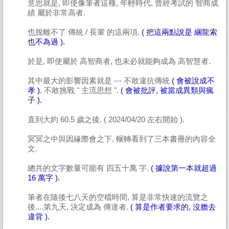
意思就是, 即使像筆者這種, 年輕時代, 曾經考試的 智商成
績 屬於非常高者.
也脫離不了 傳統 / 長輩 的這兩項.
( 把這兩點說是 綑龍索
也不為過 ).
於是, 即使屬於 高智商者, 也未必就能夠成為 高智慧者.
其中最大的影響因素就是 --- 不敢違抗傳統
( 會被說成不
孝 )
, 不敢挑戰 " 主流思想 ".
( 會被批評, 被當成異類與瘋
子 ).
直到大約 60.5 歲之後. ( 2024/04/20 左右開始 ).
冥冥之中與因緣際會之下, 輾轉看到了三本書冊的內容全
文.
總共的文字數量可能有 四五十萬 字.
( 據說第一本就超過
16 萬字 ).
筆者在隨後七八天的空檔時間, 算是非常快速的流覽之
後....第九天, 決定成為 傳達者.
( 算是作者要求的, 沒膽去
違背 ).