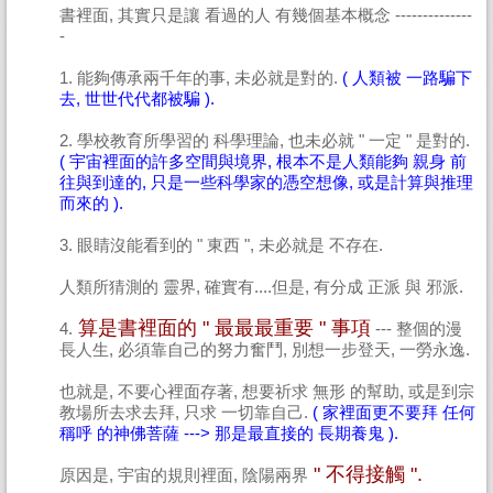
書裡面, 其實只是讓 看過的人 有幾個基本概念 --------------
-
1. 能夠傳承兩千年的事, 未必就是對的.
( 人類被 一路騙下
去, 世世代代都被騙 ).
2. 學校教育所學習的 科學理論, 也未必就 " 一定 " 是對的.
( 宇宙裡面的許多空間與境界, 根本不是人類能夠 親身 前
往與到達的, 只是一些科學家的憑空想像, 或是計算與推理
而來的 ).
3. 眼睛沒能看到的 " 東西 ", 未必就是 不存在.
人類所猜測的 靈界, 確實有....但是, 有分成 正派 與 邪派.
算是書裡面的 " 最最最重要 " 事項
4.
--- 整個的漫
長人生, 必須靠自己的努力奮鬥, 別想一步登天, 一勞永逸.
也就是, 不要心裡面存著, 想要祈求 無形 的幫助, 或是到宗
教場所去求去拜, 只求 一切靠自己.
( 家裡面更不要拜 任何
稱呼 的神佛菩薩 ---> 那是最直接的 長期養鬼 ).
" 不得接觸 ".
原因是, 宇宙的規則裡面, 陰陽兩界