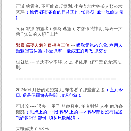
正派 的靈者, 不可能違反規則, 坐在某地方等著人類來求
來拜.
( 祂們 都有各自的日常工作, 忙得很, 並非吃飽閒閒
).
只有 邪派 的靈者 ( 稱為 逃靈 ), 才會假裝神明, 等著一大
票 " 無知的人類 " 上門.
邪靈 需要人類的目標有三個
---
吸取元氣來充電, 利用人
類軀體當保護, 不受抓擊....最嚴重的叫做 抓交替.
也就是 --- 堅決不求不拜, 才是 求健康, 保平安 的最高法
則.
======================================
2024/04 月份的短短幾天, 筆者看了那些書之後.
( 直到今
日, 還是偶爾會去翻閱, 加深印象 ).
可以說 ---- 過去 一甲子 的歲月中, 筆者對於 人生 的許多
疑惑.
( 思想上的, 非指 科學 上的 ---> 科學部份沒有描述
到許多細節部份, 頂多只能亂猜 ).
大概解決了 98 %.