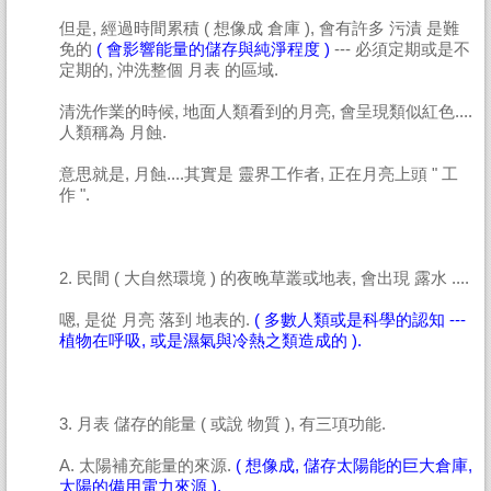
但是, 經過時間累積 ( 想像成 倉庫 ), 會有許多 污漬 是難
免的
( 會影響能量的儲存與純淨程度 )
--- 必須定期或是不
定期的, 沖洗整個 月表 的區域.
清洗作業的時候, 地面人類看到的月亮, 會呈現類似紅色....
人類稱為 月蝕.
意思就是, 月蝕....其實是 靈界工作者, 正在月亮上頭 " 工
作 ".
2. 民間 ( 大自然環境 ) 的夜晚草叢或地表, 會出現 露水 ....
嗯, 是從 月亮 落到 地表的.
( 多數人類或是科學的認知 ---
植物在呼吸, 或是濕氣與冷熱之類造成的 ).
3. 月表 儲存的能量 ( 或說 物質 ), 有三項功能.
A. 太陽補充能量的來源.
( 想像成, 儲存太陽能的巨大倉庫,
太陽的備用電力來源 ).