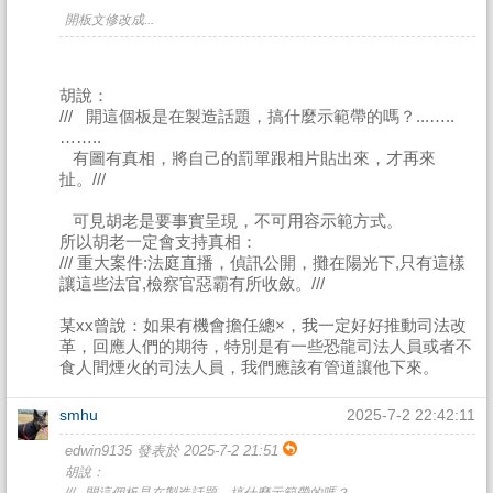
開板文修改成...
胡說：
/// 開這個板是在製造話題，搞什麼示範帶的嗎？...…..
……..
有圖有真相，將自己的罰單跟相片貼出來，才再來
扯。///
可見胡老是要事實呈現，不可用容示範方式。
所以胡老一定會支持真相：
/// 重大案件:法庭直播，偵訊公開，攤在陽光下,只有這樣
讓這些法官,檢察官惡霸有所收斂。///
某xx曾說：如果有機會擔任總×，我一定好好推動司法改
革，回應人們的期待，特別是有一些恐龍司法人員或者不
食人間煙火的司法人員，我們應該有管道讓他下來。
smhu
2025-7-2 22:42:11
edwin9135 發表於 2025-7-2 21:51
胡說：