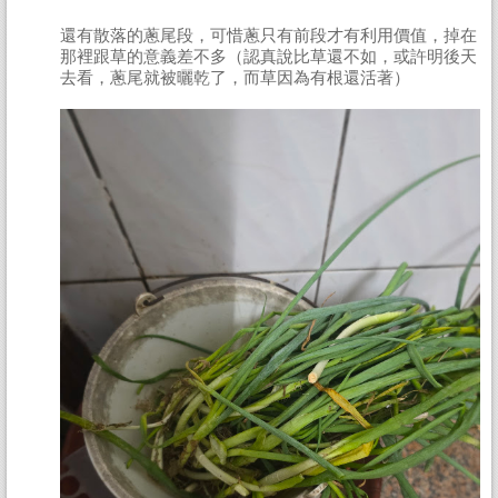
還有散落的蔥尾段，可惜蔥只有前段才有利用價值，掉在
那裡跟草的意義差不多（認真說比草還不如，或許明後天
去看，蔥尾就被曬乾了，而草因為有根還活著）