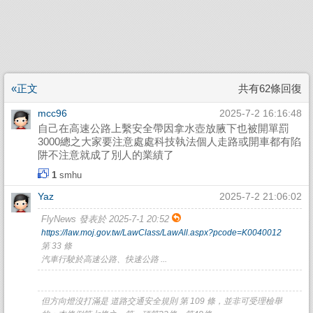
«正文
共有62條回復
mcc96
2025-7-2 16:16:48
自己在高速公路上繫安全帶因拿水壺放腋下也被開單罰
3000總之大家要注意處處科技執法個人走路或開車都有陷
阱不注意就成了別人的業績了
1
smhu
Yaz
2025-7-2 21:06:02
FlyNews 發表於 2025-7-1 20:52
https://law.moj.gov.tw/LawClass/LawAll.aspx?pcode=K0040012
第 33 條
汽車行駛於高速公路、快速公路 ...
但方向燈沒打滿是 道路交通安全規則 第 109 條，並非可受理檢舉