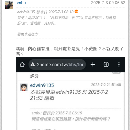
smhu
2025-7-3 09:06:52
edwin9135 發表於 2025-7-3 08:10
好笑！是因為"ㄋㄟ、”自動不顯示，改了2次還是不顯示，到處都
是"鬼"。還截圖，真好笑。
變換車道後方 ...
嘿啊...
內
心裡有鬼，就到處都是鬼！不截圖？不就又改了
嗎？