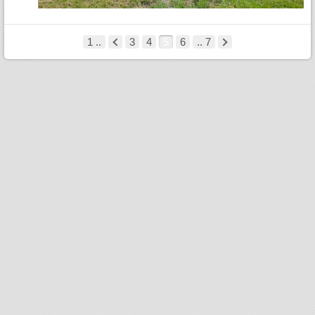
1 ..
3
4
5
6
.. 7