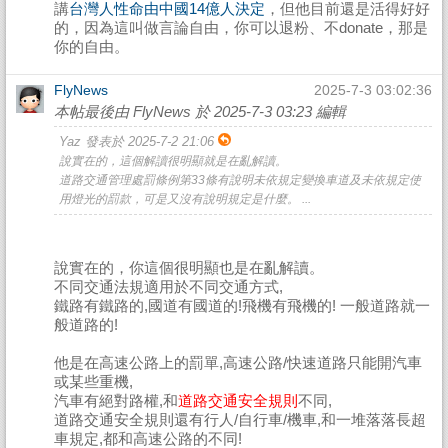
講
台灣人性命由中國14億人決定
，但他目前還是活得好好
的，因為這叫做言論自由，你可以退粉、不donate，那是
你的自由。
FlyNews
2025-7-3 03:02:36
本帖最後由 FlyNews 於 2025-7-3 03:23 編輯
Yaz 發表於 2025-7-2 21:06
說實在的，這個解讀很明顯就是在亂解讀。
道路交通管理處罰條例第33條有說明未依規定變換車道及未依規定使
用燈光的罰款，可是又沒有說明規定是什麼。 ...
說實在的，你這個很明顯也是在亂解讀。
不同交通法規適用於不同交通方式,
鐵路有鐵路的,國道有國道的!飛機有飛機的! 一般道路就一
般道路的!
他是在高速公路上的罰單,高速公路/快速道路只能開汽車
或某些重機,
汽車有絕對路權,和
道路交通安全規則
不同,
道路交通安全規則還有行人/自行車/機車,和一堆落落長超
車規定,都和高速公路的不同!