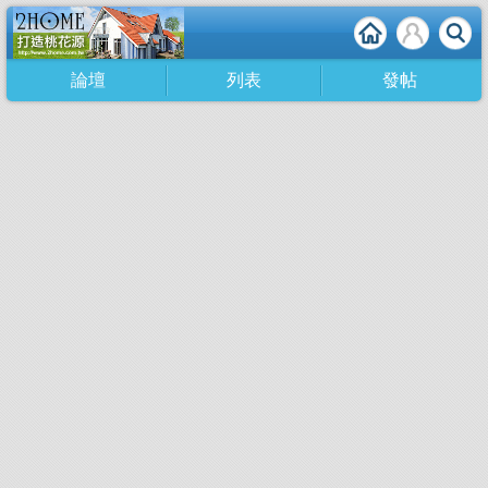
論壇
列表
發帖