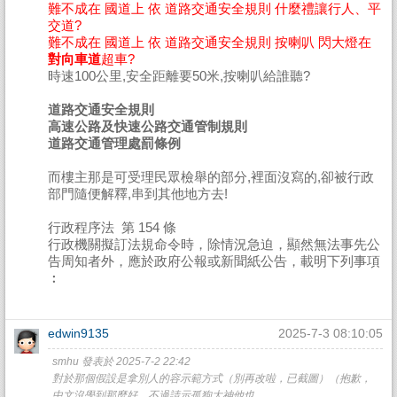
難不成在 國道上 依 道路交通安全規則 什麼禮讓行人、平
交道?
難不成在 國道上 依 道路交通安全規則 按喇叭 閃大燈在
對向車道
超車?
時速100公里,安全距離要50米,按喇叭給誰聽?
道路交通安全規則
高速公路及快速公路交通管制規則
道路交通管理處罰條例
而樓主那是可受理民眾檢舉的部分,裡面沒寫的,卻被行政
部門隨便解釋,串到其他地方去!
行政程序法 第 154 條
行政機關擬訂法規命令時，除情況急迫，顯然無法事先公
告周知者外，應於政府公報或新聞紙公告，載明下列事項
︰
edwin9135
2025-7-3 08:10:05
smhu 發表於 2025-7-2 22:42
對於那個假設是拿別人的容示範方式（別再改啦，已截圖）（抱歉，
中文沒學到那麼好，不過請示孤狗大神他也 ...