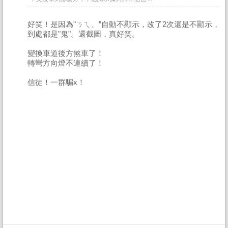
好笑！是因為"ㄋㄟ、”自動不顯示，改了2次還是不顯示，
到處都是"鬼"。還截圖，真好笑。
變換車道後方煞車了！
轉彎方向燈不連續了！
信徒！一群騙x！