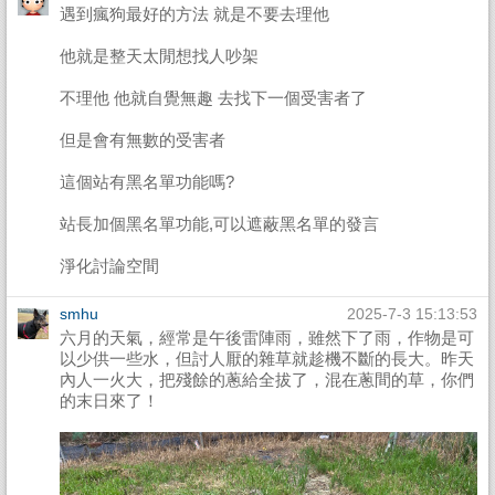
遇到瘋狗最好的方法 就是不要去理他
他就是整天太閒想找人吵架
不理他 他就自覺無趣 去找下一個受害者了
但是會有無數的受害者
這個站有黑名單功能嗎?
站長加個黑名單功能,可以遮蔽黑名單的發言
淨化討論空間
smhu
2025-7-3 15:13:53
六月的天氣，經常是午後雷陣雨，雖然下了雨，作物是可
以少供一些水，但討人厭的雜草就趁機不斷的長大。昨天
內人一火大，把殘餘的蔥給全拔了，混在蔥間的草，你們
的末日來了！