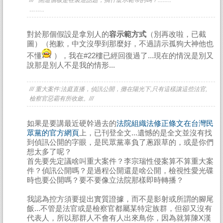
/// 開這個板是在製造話題，搞什麼示範帶的嗎？...…..
……..
對於那個假設是拿別人的
容示範方式
（別再改啦，已截
圖）（抱歉，中文沒學到那麼好，不過請示孤狗大神他也
不懂
），我在#22樓已經回復過了...現在的情況是別又
說那是別人不是我的情形...
/// 重大案件:法庭直播，偵訊公開，攤在陽光下,只有這樣讓這些法官,
檢察官惡霸有所收斂。///
如果是要講最近硬幹過去的
法院組織法修正條文在台灣民
眾黨的官方網頁
上，已刊登全文...遺憾的是全文並沒有找
到偵訊公開的字眼，是民眾黨辜負了蔥跟草的，或是你們
想太多了呢？
首先要先定議啥叫重大案件？李宗瑞性侵案算不算重大案
件？偵訊公開嗎？是過程公開還是啥公開，檢視性愛光碟
時也要公開嗎？要不要像立法院那樣即時轉播？
我認為控方須要提出實質證據，而不是影射或所謂的腳尾
飯...不管是法官或是檢察官都屬某特定族群，但卻又沒有
代表人，所以那群人不會有人出來鳥你，因為就算陳X漢