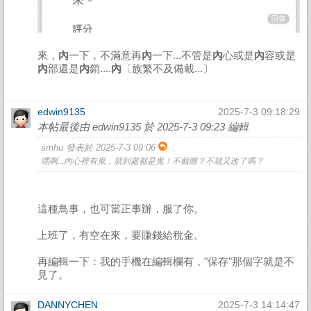
來，
內
一下，不滿意再
內
一下...不管是
內
心或是
內
容或是
內
部還是
內
銷....
內
〔族繁不及備載...〕
edwin9135
2025-7-3 09:18:29
本帖最後由 edwin9135 於 2025-7-3 09:23 編輯
smhu 發表於 2025-7-3 09:06
嘿啊...內心裡有鬼，就到處都是鬼！不截圖？不就又改了嗎？
這種鳥事，也可當正事辦，服了你。
上班了，有空在來，要賺錢給稅金。
再編輯一下：我的手機在編輯欄有，"保存"那個字就是不
見了。
DANNYCHEN
2025-7-3 14:14:47