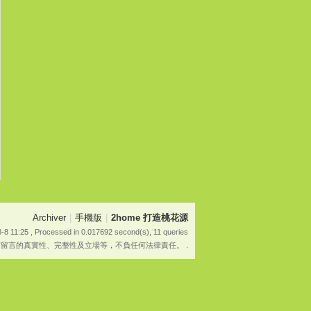
Archiver
|
手機版
|
2home 打造桃花源
-8 11:25
, Processed in 0.017692 second(s), 11 queries
有留言的真實性、完整性及立場等，不負任何法律責任。 .