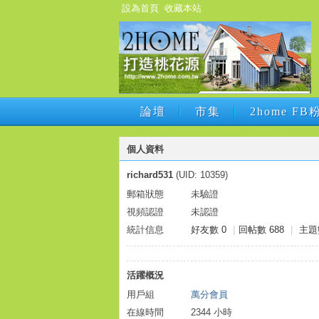
設為首頁
收藏本站
論壇
市集
2home F
論壇
市集
2home F
個人資料
richard531
(UID: 10359)
郵箱狀態
未驗證
視頻認證
未認證
統計信息
好友數 0
|
回帖數 688
|
主題
活躍概況
用戶組
萬分會員
在線時間
2344 小時