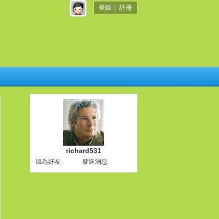
登錄
|
註冊
richard531
加為好友
發送消息