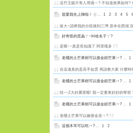
這竹王鋸片有人用過ㄇ? 不知道效果如何?
苗栗我先上陣啦！
...
1
2
3
4
5
坂大~請將我的分區換到三灣 原本在西湖,
好奇怪的昆蟲ㄚ~叫啥名子ㄚ?
是喔~~真是長知識了 阿里嘎多
老欉的土芒果樹可以接金鍠芒果ㄇ?
...
1
在這邊真的是高手如雲 再請教大家 什麼
老欉的土芒果樹可以接金鍠芒果ㄇ?
...
1
哇~~Z大好厲害喔! 我一定要來好好的學習
老欉的土芒果樹可以接金鍠芒果ㄇ?
...
1
老欉土芒果可以嫁接金皇ㄇ?
這個木耳可以吃ㄇ?
...
1
2