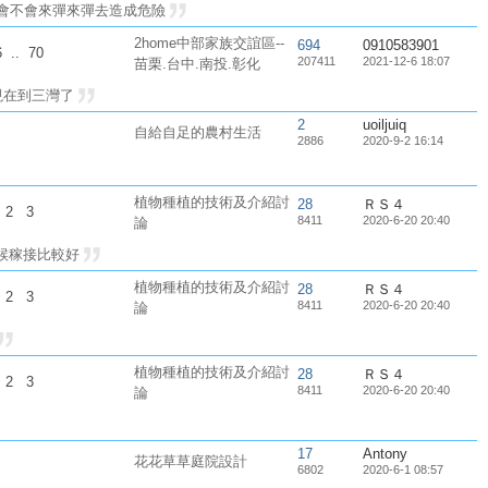
 會不會來彈來彈去造成危險
2home中部家族交誼區--
694
0910583901
6
..
70
207411
2021-12-6 18:07
苗栗.台中.南投.彰化
現在到三灣了
2
uoiljuiq
自給自足的農村生活
2886
2020-9-2 16:14
植物種植的技術及介紹討
28
ＲＳ４
2
3
8411
2020-6-20 20:40
論
時候稼接比較好
植物種植的技術及介紹討
28
ＲＳ４
2
3
8411
2020-6-20 20:40
論
植物種植的技術及介紹討
28
ＲＳ４
2
3
8411
2020-6-20 20:40
論
17
Antony
花花草草庭院設計
6802
2020-6-1 08:57