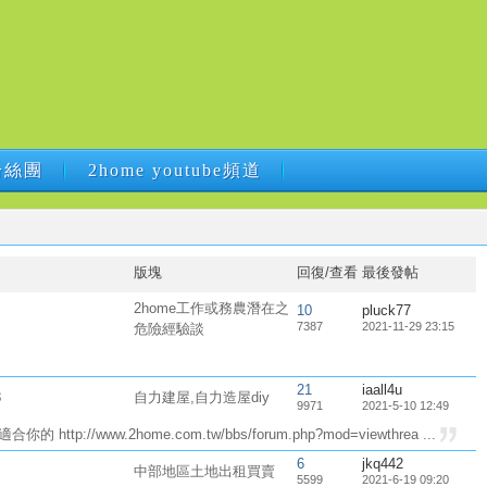
B粉絲團
2home youtube頻道
B粉絲團
2home youtube頻道
版塊
回復/查看
最後發帖
2home工作或務農潛在之
10
pluck77
7387
2021-11-29 23:15
危險經驗談
21
iaall4u
3
自力建屋,自力造屋diy
9971
2021-5-10 12:49
//www.2home.com.tw/bbs/forum.php?mod=viewthrea ...
6
jkq442
中部地區土地出租買賣
5599
2021-6-19 09:20