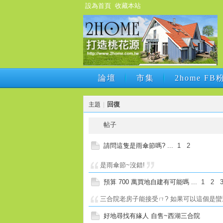
設為首頁
收藏本站
論壇
市集
2home F
論壇
市集
2home F
回復
主題
|
帖子
請問這隻是雨傘節嗎?
...
1
2
是雨傘節~沒錯!
預算 700 萬買地自建有可能嗎
...
1
2
三合院老房子能接受ㄇ? 如果可以這個是蠻適合你的 http:
好地尋找有緣人 自售~西湖三合院