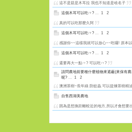
這不是菇是木耳拉 我也不知道是啥名子
這個木耳可以吃ㄇ?
...
1
2
真的可以吃那麼久阿
這個木耳可以吃ㄇ?
...
1
2
感謝你~~這樣我就可以放心~~吃囉! 原本
這個木耳可以吃ㄇ?
...
1
2
還要再大一點ㄇ? 可以吃ㄇ?
請問農地前要種什麼植物來遮蔽(來保有農
呢?
...
1
2
澳洲茶樹~長年綠.防蚊蟲.可以提煉茶樹精
自售西湖美農地
因為是想換距離較近的地方,所以才會想要