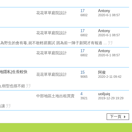
17
Antony
花花草草庭院設計
6802
2020-6-1 08:57
17
Antony
花花草草庭院設計
6802
2020-6-1 08:57
以為野生的會有毒,就不敢輕易嘗試 因為前一陣子新聞才有報過 ...
17
Antony
花花草草庭院設計
6802
2020-6-1 08:57
地隱私)生長較快
15
阿俊
花花草草庭院設計
9065
2020-2-11 09:42
油,樹型也很不錯
4
uoiljuiq
中部地區土地出租買賣
3921
2019-12-29 19:29
出讓
下一頁