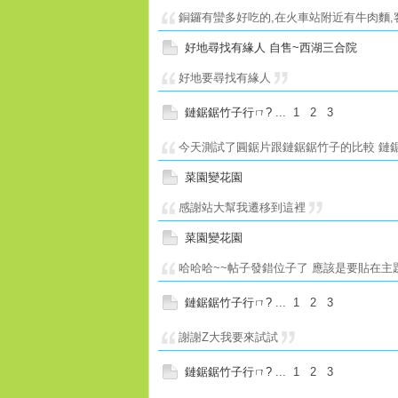
銅鑼有蠻多好吃的,在火車站附近有牛肉麵,
好地尋找有緣人 自售~西湖三合院
好地要尋找有緣人
鏈鋸鋸竹子行ㄇ?
...
1
2
3
今天測試了圓鋸片跟鏈鋸鋸竹子的比較 鏈鋸完
菜園變花園
感謝站大幫我遷移到這裡
菜園變花園
哈哈哈~~帖子發錯位子了 應該是要貼在主
鏈鋸鋸竹子行ㄇ?
...
1
2
3
謝謝Z大我要來試試
鏈鋸鋸竹子行ㄇ?
...
1
2
3