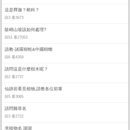
這是釋迦？榕科？
回3 看3673
陡峭山坡該如何處理?
回51 看27053
請教-諸羅樹蛙&中國樹蟾
回6 看4359
請問這是什麼樹木呢？
回2 看2737
仙跡岩看見植物,請教各位前輩
回5 看3065
請問雜草名
回3 看2722
求植物名 謝謝