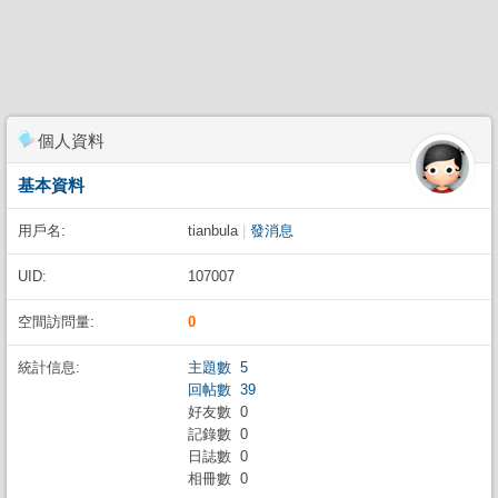
個人資料
基本資料
用戶名:
tianbula
|
發消息
UID:
107007
空間訪問量:
0
統計信息:
主題數 5
回帖數 39
好友數 0
記錄數 0
日誌數 0
相冊數 0