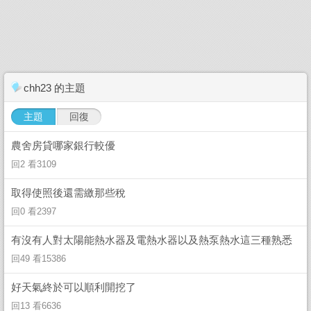
chh23 的主題
主題
回復
農舍房貸哪家銀行較優
回2 看3109
取得使照後還需繳那些稅
回0 看2397
有沒有人對太陽能熱水器及電熱水器以及熱泵熱水這三種熟悉
回49 看15386
好天氣終於可以順利開挖了
回13 看6636