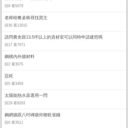
回9 看5079
老樟樹餐桌椅尋找買主
回30 看13015
請問農舍跟13.5坪以上的資材室可以同時申請建照嗎
回17 看7071
鋼構內外牆材料
回2 看3075
惡耗
回5 看3459
太陽能熱水器選用一問
回29 看9293
鋼網牆跟八吋磚牆何種較省錢
回0 看3511