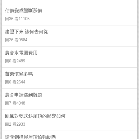
估價變成壟斷漲價
回36 看11105
建照下來 該何去何從
回26 看9584
農舍水電圖費用
回0 看2489
苗栗慣竊多嗎
回0 看2644
農舍申請遇到難題
回7 看4048
颱風對乾式斜屋頂的影響如何
回2 看2933
請問鋼構屋屋頂怕強颱嗎