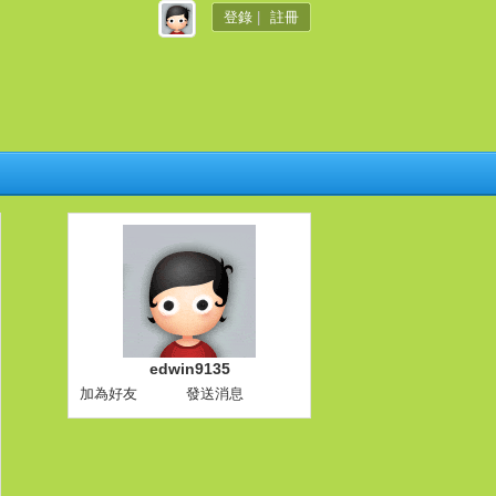
登錄
|
註冊
edwin9135
加為好友
發送消息