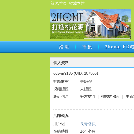
設為首頁
收藏本站
論壇
市集
2home F
論壇
市集
2home F
個人資料
edwin9135
(UID: 107866)
郵箱狀態
未驗證
視頻認證
未認證
統計信息
好友數 1
|
回帖數 456
|
主題
活躍概況
用戶組
長青會員
在線時間
184 小時