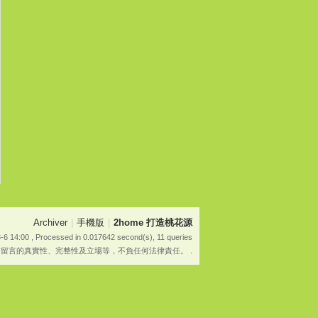
Archiver
|
手機版
|
2home 打造桃花源
-6 14:00
, Processed in 0.017642 second(s), 11 queries
有留言的真實性、完整性及立場等，不負任何法律責任。 .