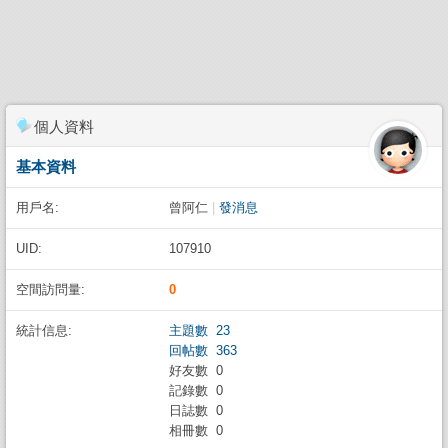
個人資料
基本資料
用戶名:
曾阿仁
|
發消息
UID:
107910
空間訪問量:
0
統計信息:
主題數 23
回帖數 363
好友數 0
記錄數 0
日誌數 0
相冊數 0