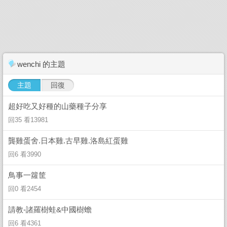
wenchi 的主題
主題
回復
超好吃又好種的山藥種子分享
回35 看13981
龔雞蛋舍.日本雞.古早雞.洛島紅蛋雞
回6 看3990
鳥事一籮筐
回0 看2454
請教-諸羅樹蛙&中國樹蟾
回6 看4361