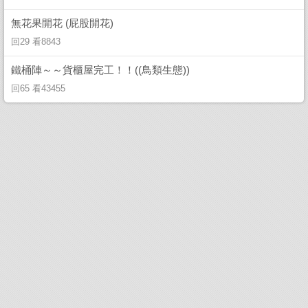
無花果開花 (屁股開花)
回29 看8843
鐵桶陣～～貨櫃屋完工！！((鳥類生態))
回65 看43455