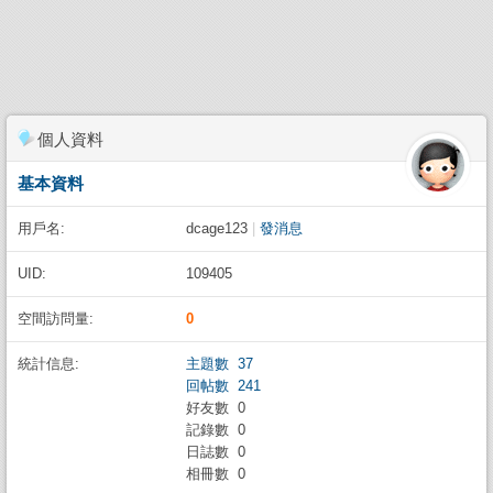
個人資料
基本資料
用戶名:
dcage123
|
發消息
UID:
109405
空間訪問量:
0
統計信息:
主題數 37
回帖數 241
好友數 0
記錄數 0
日誌數 0
相冊數 0