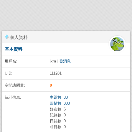
個人資料
基本資料
用戶名:
jxm
|
發消息
UID:
111281
空間訪問量:
0
統計信息:
主題數 30
回帖數 303
好友數 6
記錄數 0
日誌數 0
相冊數 0