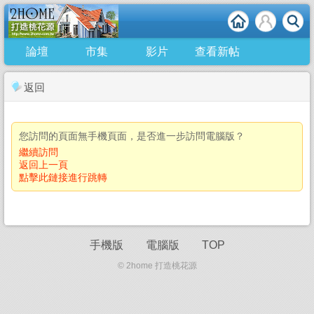
論壇
市集
影片
查看新帖
返回
您訪問的頁面無手機頁面，是否進一步訪問電腦版？
繼續訪問
返回上一頁
點擊此鏈接進行跳轉
手機版
電腦版
TOP
© 2home 打造桃花源