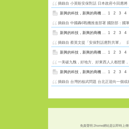
摘錄自 小英盼安保對話 日本政府今回應將
新興的科技，新興的商機
...
1
2
3
4
摘錄自 中國轟6戰機推進部署 國防部：國軍
新興的科技，新興的商機
...
1
2
3
4
摘錄自 蔡英文提「安保對話應對共軍」 日
新興的科技，新興的商機
...
1
2
3
4
一美破九醜，好地方、好東西人人都想要，只
新興的科技，新興的商機
...
1
2
3
4
摘錄自 台灣的核武問題 台北正迎向一個或
免責聲明:2home網站是以即時