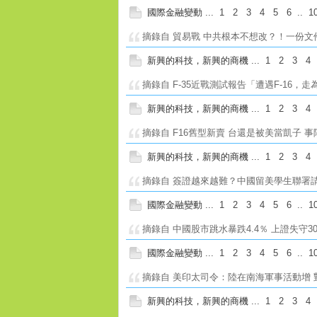
國際金融變動
...
1
2
3
4
5
6
..
1
摘錄自 貿易戰 中共根本不想改？！一份文件
新興的科技，新興的商機
...
1
2
3
4
摘錄自 F-35近戰測試報告「遭遇F-16，走
新興的科技，新興的商機
...
1
2
3
4
摘錄自 F16舊型新賣 台還是被美當凱子 事
新興的科技，新興的商機
...
1
2
3
4
摘錄自 簽證越來越難？中國留美學生聯署請
國際金融變動
...
1
2
3
4
5
6
..
1
摘錄自 中國股市跳水暴跌4.4％ 上證失守30
國際金融變動
...
1
2
3
4
5
6
..
1
摘錄自 美印太司令：陸在南海軍事活動增 
新興的科技，新興的商機
...
1
2
3
4