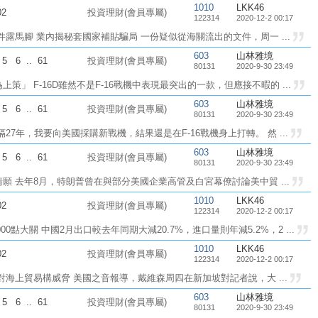
1010
LKK46
02
投資理財(會員專屬)
122314
2020-12-2 00:17
露馬腳 業內揭秘套國家補貼騙局 一份疑似從海關流出的文件，周一 ...
603
山林雅境
5
6
..
61
投資理財(會員專屬)
80131
2020-9-30 23:49
為上策」 F-16D雖然不是F-16戰機中表現最突出的一款，但應接不暇的 ...
603
山林雅境
5
6
..
61
投資理財(會員專屬)
80131
2020-9-30 23:49
隔27年，我要向美國採購新戰機，結果還是在F-16戰機身上打轉。 然 ...
603
山林雅境
5
6
..
61
投資理財(會員專屬)
80131
2020-9-30 23:49
願 去年8月，特朗普曾在與部分美國企業高管及白宮幕僚討論美中貿 ...
1010
LKK46
02
投資理財(會員專屬)
122314
2020-12-2 00:17
00點大關 中國2月出口較去年同期大減20.7%，進口量則年減5.2%，2 ...
1010
LKK46
02
投資理財(會員專屬)
122314
2020-12-2 00:17
對海上貿易構威脅 美國之音報導，戴維森周四在新加坡對記者說，大 ...
603
山林雅境
5
6
..
61
投資理財(會員專屬)
80131
2020-9-30 23:49