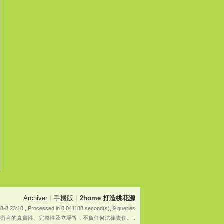
Archiver
|
手機版
|
2home 打造桃花源
8-8 23:10
, Processed in 0.041188 second(s), 9 queries
有留言的真實性、完整性及立場等，不負任何法律責任。 .