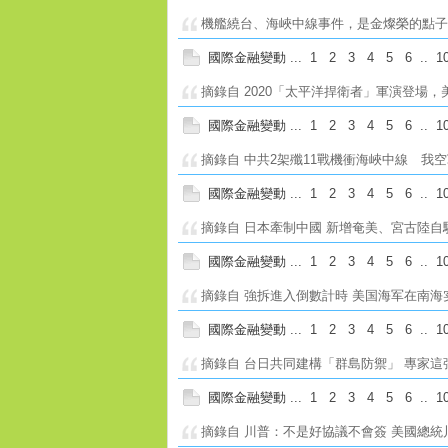
機艦繞台、海峽中線事件，是金燦榮的點子，
國際金融變動
...
1
2
3
4
5
6
..
1
摘錄自 2020「太平洋捍衛者」軍演登場，
國際金融變動
...
1
2
3
4
5
6
..
1
摘錄自 中共2架殲11戰機衝海峽中線 我空
國際金融變動
...
1
2
3
4
5
6
..
1
摘錄自 日本牽制中國 新增奄美、宮古陸自
國際金融變動
...
1
2
3
4
5
6
..
1
摘錄自 強拆進入倒數計時 美国海军在南海实
國際金融變動
...
1
2
3
4
5
6
..
1
摘錄自 台日共同建構「群島防禦」 專家這張
國際金融變動
...
1
2
3
4
5
6
..
1
摘錄自 川普：不是好協議不會簽 美國總統