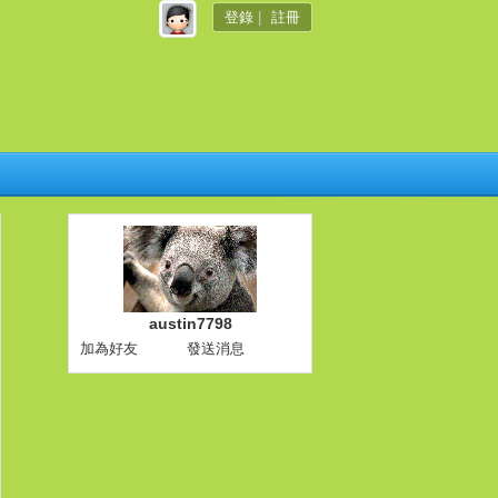
登錄
|
註冊
austin7798
加為好友
發送消息