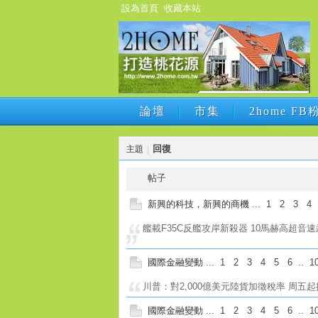
設為首頁
收藏本站
論壇
市集
2home F
論壇
市集
2home F
回復
主題
|
帖子
新興的科技，新興的商機
...
1
2
3
4
艦載F35C反艦攻岸新殺器 10馬赫高超音速武器
國際金融變動
...
1
2
3
4
5
6
..
1
川普：對2,000億美元陸貨加徵稅率 周五起
國際金融變動
...
1
2
3
4
5
6
..
1