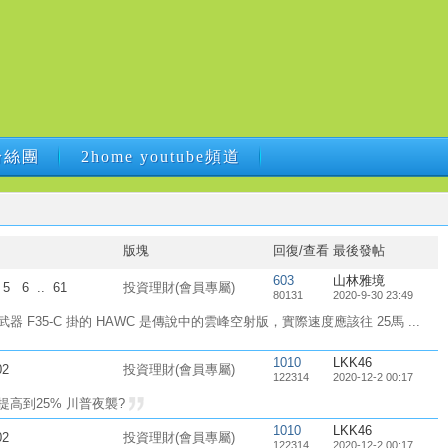
B粉絲團
2home youtube頻道
B粉絲團
2home youtube頻道
版塊
回復/查看
最後發帖
603
山林雅境
5
6
..
61
投資理財(會員專屬)
80131
2020-9-30 23:49
 F35-C 掛的 HAWC 是傳說中的雲峰空射版，實際速度應該往 25馬 ...
1010
LKK46
02
投資理財(會員專屬)
122314
2020-12-2 00:17
提高到25% 川普夜襲?
1010
LKK46
02
投資理財(會員專屬)
122314
2020-12-2 00:17