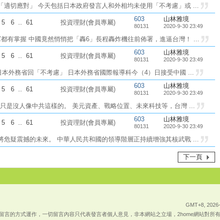
「適切應對」 今天包括日本政府發言人和外相均未使用「不考慮」或 ...
603
山林雅境
5
6
..
61
投資理財(會員專屬)
80131
2020-9-30 23:49
都有掌握 中國竟然悄悄把「轟6」長程轟炸機往前佈署，進逼台灣！ ...
603
山林雅境
5
6
..
61
投資理財(會員專屬)
80131
2020-9-30 23:49
本外務省回「不考慮」 日本外務省國際報導科今（4）日接受中國 ...
603
山林雅境
5
6
..
61
投資理財(會員專屬)
80131
2020-9-30 23:49
是沒人像中共這樣的。 美元資產、戰略位置、未來科技等，台灣 ...
603
山林雅境
5
6
..
61
投資理財(會員專屬)
80131
2020-9-30 23:49
將危疑震撼的未來。 中華人民共和國的領導階層正持續增強其核武戰 ...
下一頁
GMT+8, 2026-
上傳留言的方式運作，一切留言內容只代表發言者個人意見，非本網站之立場，2home網站對所