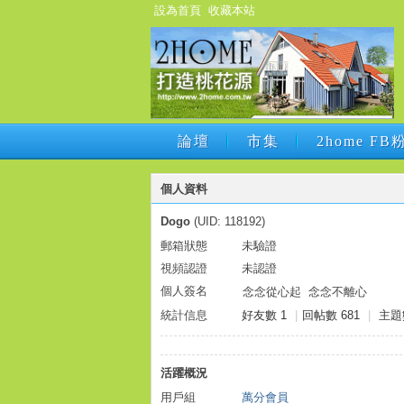
設為首頁
收藏本站
論壇
市集
2home F
論壇
市集
2home F
個人資料
Dogo
(UID: 118192)
郵箱狀態
未驗證
視頻認證
未認證
個人簽名
念念從心起 念念不離心
統計信息
好友數 1
|
回帖數 681
|
主題
活躍概況
用戶組
萬分會員