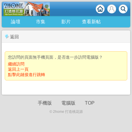
論壇
市集
影片
查看新帖
返回
您訪問的頁面無手機頁面，是否進一步訪問電腦版？
繼續訪問
返回上一頁
點擊此鏈接進行跳轉
手機版
電腦版
TOP
© 2home 打造桃花源