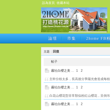
設為首頁
收藏本站
論壇
市集
2home F
論壇
市集
2home F
回復
主題
|
帖子
霧社白櫻之美
...
1
2
主幹分枝太多，長高後分爭陽光會造成每
霧社白櫻之美
...
1
2
白花山櫻花型非常類似粉紅山櫻花，呈倒
霧社白櫻之美
...
1
2