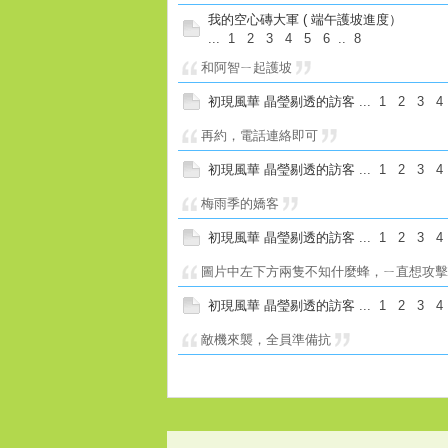
我的空心磚大軍 ( 端午護坡進度）
...
1
2
3
4
5
6
..
8
和阿智ㄧ起護坡
初現風華 晶瑩剔透的訪客
...
1
2
3
4
再約，電話連絡即可
初現風華 晶瑩剔透的訪客
...
1
2
3
4
梅雨季的嬌客
初現風華 晶瑩剔透的訪客
...
1
2
3
4
圖片中左下方兩隻不知什麼蜂，ㄧ直想攻
初現風華 晶瑩剔透的訪客
...
1
2
3
4
敵機來襲，全員準備抗