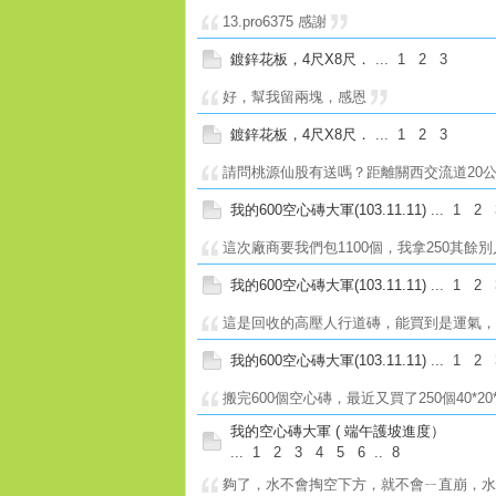
13.pro6375 感謝
鍍鋅花板，4尺X8尺．
...
1
2
3
好，幫我留兩塊，感恩
鍍鋅花板，4尺X8尺．
...
1
2
3
請問桃源仙股有送嗎？距離關西交流道20公
我的600空心磚大軍(103.11.11)
...
1
2
這次廠商要我們包1100個，我拿250其餘別
我的600空心磚大軍(103.11.11)
...
1
2
這是回收的高壓人行道磚，能買到是運氣，
我的600空心磚大軍(103.11.11)
...
1
2
搬完600個空心磚，最近又買了250個40*
我的空心磚大軍 ( 端午護坡進度）
...
1
2
3
4
5
6
..
8
夠了，水不會掏空下方，就不會ㄧ直崩，