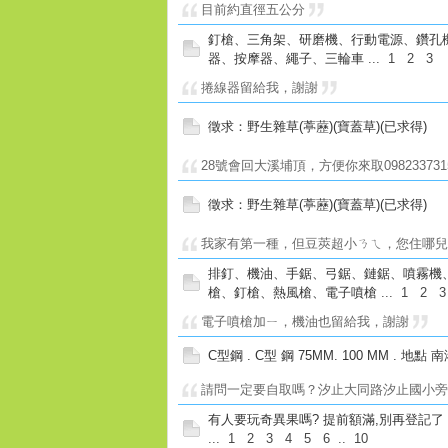
目前約直徑五公分
釘槍、三角架、研磨機、行動電源、鑽孔
器、按摩器、繩子、三輪車
...
1
2
3
捲線器留給我，謝謝
徵求：野生雜草(葶藶)(寶蓋草)(已求得)
28號會回大溪埔頂，方便你來取09823373
徵求：野生雜草(葶藶)(寶蓋草)(已求得)
我家有第一種，但豆莢超小ㄋㄟ，您住哪
排釘、機油、手鋸、弓鋸、鏈鋸、噴霧機
槍、釘槍、熱風槍、電子噴槍
...
1
2
3
電子噴槍加ㄧ，機油也留給我，謝謝
C型鋼 . C型 鋼 75MM. 100 MM . 地點 
請問一定要自取嗎？汐止大同路汐止國小
有人要玩奇異果嗎? 提前額滿,別再登記了
...
1
2
3
4
5
6
..
10