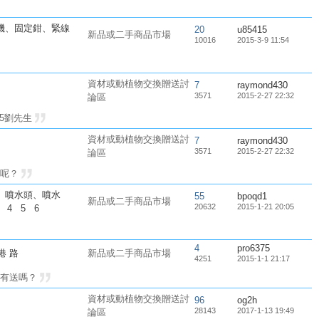
機、固定鉗、緊線
20
u85415
新品或二手商品市場
10016
2015-3-9 11:54
資材或動植物交換贈送討
7
raymond430
3571
2015-2-27 22:32
論區
15劉先生
資材或動植物交換贈送討
7
raymond430
3571
2015-2-27 22:32
論區
兒呢？
、噴水頭、噴水
55
bpoqd1
新品或二手商品市場
20632
2015-1-21 20:05
4
5
6
4
pro6375
南港 路
新品或二手商品市場
4251
2015-1-1 21:17
旁有送嗎？
資材或動植物交換贈送討
96
og2h
28143
2017-1-13 19:49
論區