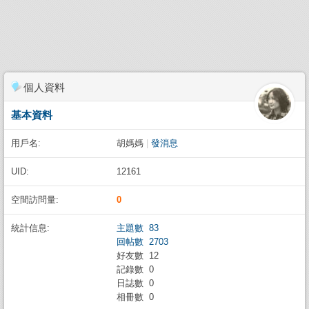
個人資料
基本資料
用戶名:
胡媽媽
|
發消息
UID:
12161
空間訪問量:
0
統計信息:
主題數 83
回帖數 2703
好友數 12
記錄數 0
日誌數 0
相冊數 0