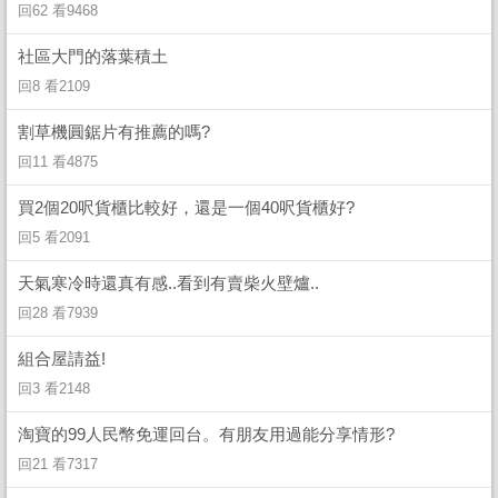
回62 看9468
社區大門的落葉積土
回8 看2109
割草機圓鋸片有推薦的嗎?
回11 看4875
買2個20呎貨櫃比較好，還是一個40呎貨櫃好?
回5 看2091
天氣寒冷時還真有感..看到有賣柴火壁爐..
回28 看7939
組合屋請益!
回3 看2148
淘寶的99人民幣免運回台。有朋友用過能分享情形?
回21 看7317