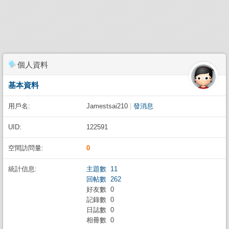
個人資料
基本資料
用戶名:
Jamestsai210
|
發消息
UID:
122591
空間訪問量:
0
統計信息:
主題數 11
回帖數 262
好友數 0
記錄數 0
日誌數 0
相冊數 0