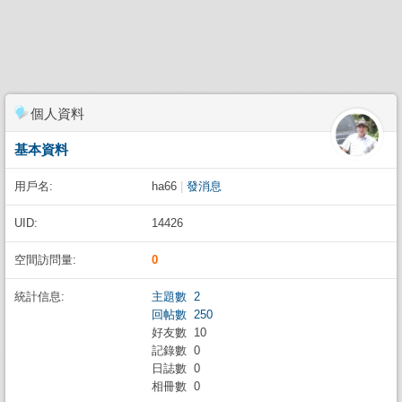
個人資料
基本資料
用戶名:
ha66
|
發消息
UID:
14426
空間訪問量:
0
統計信息:
主題數 2
回帖數 250
好友數 10
記錄數 0
日誌數 0
相冊數 0