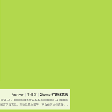
Archiver
|
手機版
|
2home 打造桃花源
-8 06:18
, Processed in 0.018131 second(s), 11 queries
有留言的真實性、完整性及立場等，不負任何法律責任。 .