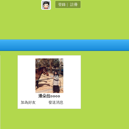
登錄
|
註冊
潘朵拉coco
加為好友
發送消息