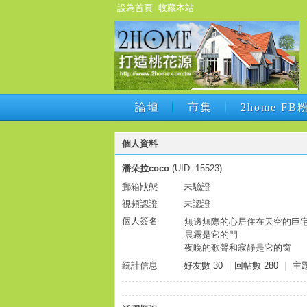
設為首頁
收藏本站
論壇
市集
2home F
論壇
市集
2home F
個人資料
潘朵拉coco
(UID: 15523)
郵箱狀態
未驗證
視頻認證
未認證
個人簽名
無邊無際的心居住在天空的巨
晨霧是它的門
夜晚的歌聲和寂靜是它的窗
統計信息
好友數 30
|
回帖數 280
|
主題