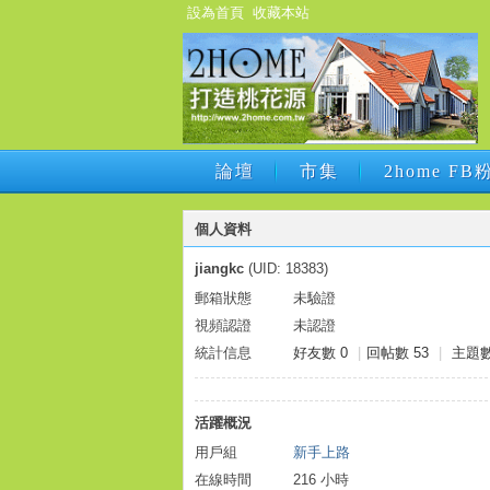
設為首頁
收藏本站
論壇
市集
2home F
論壇
市集
2home F
個人資料
jiangkc
(UID: 18383)
郵箱狀態
未驗證
視頻認證
未認證
統計信息
好友數 0
|
回帖數 53
|
主題數
活躍概況
用戶組
新手上路
在線時間
216 小時