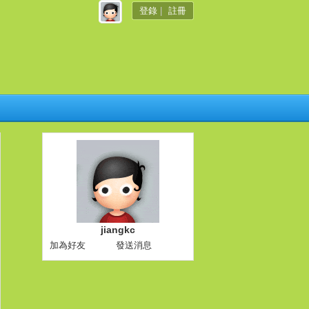
登錄
|
註冊
jiangkc
加為好友
發送消息