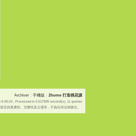
Archiver
|
手機版
|
2home 打造桃花源
-9 00:24
, Processed in 0.017695 second(s), 11 queries
有留言的真實性、完整性及立場等，不負任何法律責任。 .