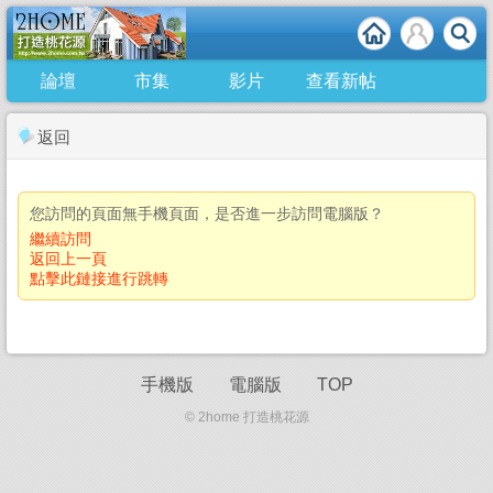
論壇
市集
影片
查看新帖
返回
您訪問的頁面無手機頁面，是否進一步訪問電腦版？
繼續訪問
返回上一頁
點擊此鏈接進行跳轉
手機版
電腦版
TOP
© 2home 打造桃花源