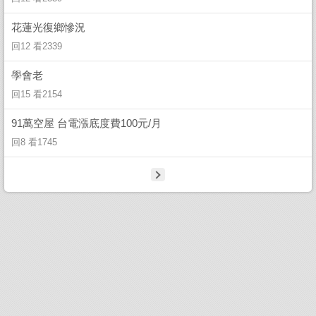
花蓮光復鄉慘況
回12 看2339
學會老
回15 看2154
91萬空屋 台電漲底度費100元/月
回8 看1745