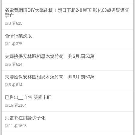
省電費網購DIY太陽能板！烈日下爬2樓屋頂 彰化63歲男疑遭電
擊亡
回3 看615
色情行業洗版.
回1 看375
夫婦撿保安林區相思木燒竹筍 判6月.罰50萬
回6 看614
夫婦撿保安林區相思木燒竹筍 判6月.罰50萬
回6 看614
已售出__自售 雙廂卡旺
回16 看2184
到處都在討論少子化
回11 看1693