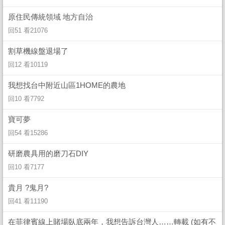
原住民傳統領域 地方自治
回51 看21076
割草機線盤退場了
回12 看10119
我想找台中附近山區1HOME的農地
回10 看7792
寶可夢
回54 看15286
研磨農具用的磨刀石DIY
回10 看7177
貴月 ?鬼月?
回41 看11190
在菲律賓線上賭場臥底兩年，我想告訴台灣人……轉載 (如有不