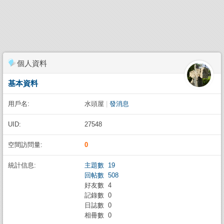
個人資料
基本資料
用戶名:
水頭屋
|
發消息
UID:
27548
空間訪問量:
0
統計信息:
主題數 19
回帖數 508
好友數 4
記錄數 0
日誌數 0
相冊數 0